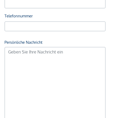
Sonstige
Geldautomat <250m
Bank <500m
Post <500m
Polizei <500m
Verkehr
Bus <250m
U-Bahn <250m
Straßenbahn <250m
Bahnhof <500m
Autobahnanschluss <1.000m
Angaben Entfernung Luftlinie / Quelle: OpenStreetMap
*Der Vertrag kommt nicht mit der INFINA Credit Broker