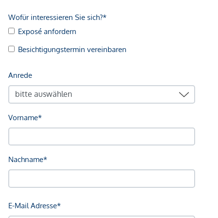
Infrastruktur / Entfernungen
Gesundheit
Arzt <250m
Apotheke <250m
Klinik <500m
Krankenhaus <1.250m
Kinder & Schulen
Schule <500m
Kindergarten <500m
Universität <250m
Höhere Schule <750m
Nahversorgung
Supermarkt <250m
Bäckerei <250m
Einkaufszentrum <1.750m