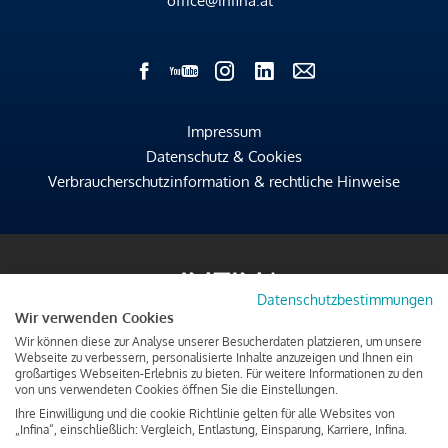
office@infina.at
Impressum
Datenschutz & Cookies
Verbraucherschutzinformation & rechtliche Hinweise
Datenschutzbestimmungen
Wir verwenden Cookies
Wir können diese zur Analyse unserer Besucherdaten platzieren, um unsere
Webseite zu verbessern, personalisierte Inhalte anzuzeigen und Ihnen ein
großartiges Webseiten-Erlebnis zu bieten. Für weitere Informationen zu den
von uns verwendeten Cookies öffnen Sie die Einstellungen.
Ihre Einwilligung und die cookie Richtlinie gelten für alle Websites von
„Infina“, einschließlich: Vergleich, Entlastung, Einsparung, Karriere, Infina.