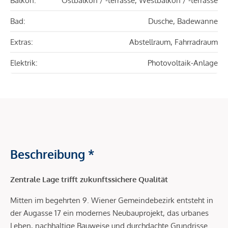
Balkon:
Ostbalkon / -terrasse, Westbalkon / -terrasse
Bad:
Dusche, Badewanne
Extras:
Abstellraum, Fahrradraum
Elektrik:
Photovoltaik-Anlage
Beschreibung *
Zentrale Lage trifft zukunftssichere Qualität
Mitten im begehrten 9. Wiener Gemeindebezirk entsteht in
der Augasse 17 ein modernes Neubauprojekt, das urbanes
Leben, nachhaltige Bauweise und durchdachte Grundrisse