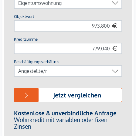
D-Straßenbahn direkt vor der Haustüre
In wenigen Minuten zu Fuß: U4 & U6
Nähe zum Franz-Josefs-Bahnhof mit Regional- und S-
Bahn-Anschluss
Naherholung & Freizeit:
Wiener Innenstadt & Donaukanal – nur wenige
Minuten entfernt
Grünoasen wie der Türkenschanzpark und die
Weinberge von Grinzing schnell erreichbar
Damit vereint das Projekt die Vorzüge einer zentralen
Stadtlage mit vielfältigen Erholungs- und
Freizeitmöglichkeiten.
Ihr Vorteil:
Provisionsfrei für Käufer