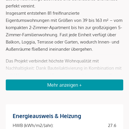
perfekt vereint.
Insgesamt entstehen 81 freifinanzierte
Eigentumswohnungen mit Größen von 39 bis 163 m² – vom
kompakten 2-Zimmer-Apartment bis hin zur großzügigen 5-
Zimmer-Familienwohnung. Fast jede Einheit verfügt über
Balkon, Loggia, Terrasse oder Garten, wodurch Innen- und
Außenräume fließend ineinander übergehen.
Das Projekt verbindet höchste Wohnqualität mit
Nachhaltigkeit: Dank Bauteilaktivierung in Kombination mit
Luft-Wärmepumpe und Fernwärme wird besonders effizient
geheizt und gekühlt. Eine Photovoltaikanlage am Dach
Mehr anzeigen +
senkt die Betriebskosten und macht das Objekt zu einer
zukunftssicheren Investition.
Energieausweis & Heizung
Projekt-Highlights
HWB (kWh/m2/Jahr):
27.6
Top-Lage im 9. Bezirk – ruhige Wohnstraße mit