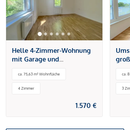
Helle 4-Zimmer-Wohnung
Ums
mit Garage und
groß
Gemeinschaftsgarten in
ca. 75,63 m² Wohnfläche
ca. 
ruhiger Lage von Hietzing
4 Zimmer
3 Zi
1.570 €