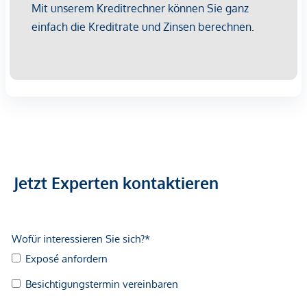
Geldautomat <250m
Bank <500m
Post <500m
Polizei <500m
Verkehr
Bus <250m
U-Bahn <500m
Straßenbahn <500m
Bahnhof <500m
Autobahnanschluss <1.250m
Jetzt Experten kontaktieren
Angaben Entfernung Luftlinie / Quelle: OpenStreetMap
*Der Vertrag kommt nicht mit der INFINA Credit Broker
GmbH zustande. Das Objekt wird von einem externen
Immobilienunternehmen angeboten. Allfällige aus dem
Vertragsabschluss resultierende Rechte sind ausschließlich