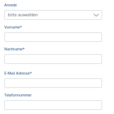
gegenüber dem anbietenden Immobilienunternehmen
geltend zu machen. Wir weisen Sie darauf hin, dass die
gemachten Angaben und Informationen lediglich
unverbindliche Vorabinformationen sind und daher ohne
Gewähr erfolgen. Der Vermittler ist als Doppelmakler tätig.