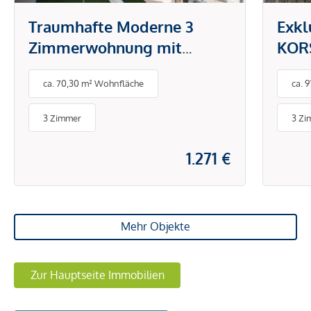
Traumhafte Moderne 3
Exkl
Zimmerwohnung mit
KORS
Loggia!
Herz
ca. 70,30 m² Wohnfläche
ca. 
3 Zimmer
3 Zi
1.271 €
Mehr Objekte
Zur Hauptseite Immobilien