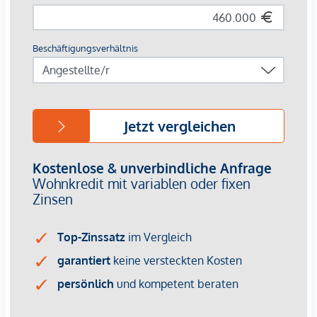
Arzt <500m
Apotheke <250m
Klinik <250m
Krankenhaus <250m
Kinder & Schulen
Schule <250m
Kindergarten <250m
Universität <750m
Höhere Schule <750m
Nahversorgung
Supermarkt <250m
Bäckerei <250m
Einkaufszentrum <750m
Sonstige