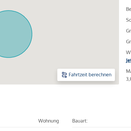
Be
So
Gr
Gr
Wa
Je
Ma
Fahrtzeit berechnen
3,
Wohnung
Bauart: