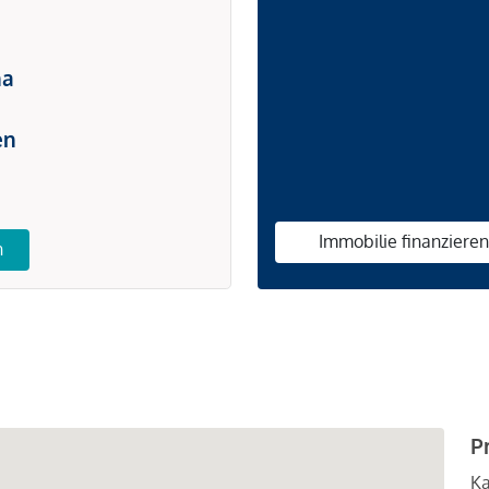
na
en
Immobilie finanziere
n
P
Ka