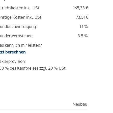
triebskosten inkl. USt.
165,33 €
nstige Kosten inkl. USt.
73,51 €
undbucheintragung:
1.1 %
underwerbsteuer:
3.5 %
s kann ich mir leisten?
tzt berechnen
klerprovision:
00 % des Kaufpreises zzgl. 20 % USt.
Neubau