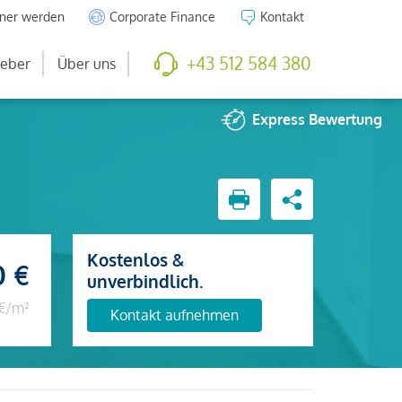
tner werden
Corporate Finance
Kontakt
+43 512 584 380
eber
Über uns
Express
Bewertung
Kostenlos &
0 €
unverbindlich.
 €/m²
Kontakt aufnehmen