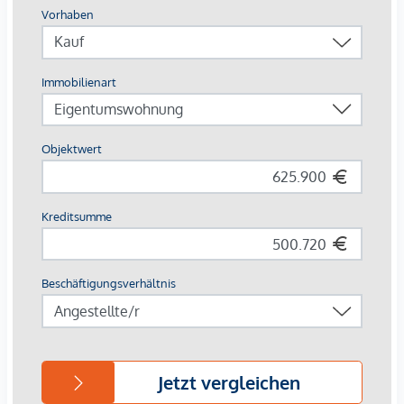
Die Traisengasse 20-22 liegt idyllisch im Herzen des 20.
Bezirks in Wien, wo urbaner Charme auf entspannten
Erholungsraum trifft. Nur einen Katzensprung vom
Donaukanal und dem grünen Augarten entfernt, genießt
man hier die perfekte Mischung aus Stadtleben und Natur.
In den umliegenden Gassen verzaubern kleine Cafés und
traditionelle Wiener Lokale, während die exzellente
Anbindung einen schnellen ins Zentrum oder ins weite Grün
des Praters bringt. Ein Ort, der das Beste von Wien in sich
vereint.
Buslinie: 5A,11A,11B,37A
S-Bahnhof: Traisengasse; S-Bahn Handelskai
Provisionsfrei für den Käufer! (bis Baubeginn)
Baubeginn: Ende 2 Quartal 2026
Fertigstellung: Voraussichtlich Q2/2028