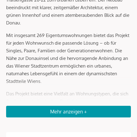
beeindruckt mit klarer, zeitgemäßer Architektur, einem
grünen Innenhof und einem atemberaubenden Blick auf die
Donau.
Mit insgesamt 269 Eigentumswohnungen bietet das Projekt
für jeden Wohnwunsch die passende Lösung – ob für
Singles, Paare, Familien oder Generationenwohnen. Die
Nähe zur Donauinsel und die hervorragende Anbindung an
das Wiener Stadtzentrum ermöglichen ein urbanes,
naturnahes Lebensgefühl in einem der dynamischsten
Stadtteile Wiens.
Das Projekt bietet eine Vielfalt an Wohnungstypen, die sich
flexibel den individuellen Bedürfnissen anpassen lassen.
Die sorgfältig gestalteten 2- bis 4-Zimmer-Wohnungen
Mehr anzeigen +
nutzen den verfügbaren Raum optimal und bieten höchsten
Wohnkomfort. Die exklusiven Maisonette-Wohnungen
erstrecken sich über zwei oder drei Ebenen und schaffen ein