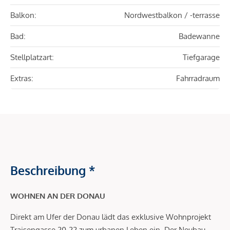
Balkon:
Nordwestbalkon / -terrasse
Bad:
Badewanne
Stellplatzart:
Tiefgarage
Extras:
Fahrradraum
Beschreibung *
WOHNEN AN DER DONAU
Direkt am Ufer der Donau lädt das exklusive Wohnprojekt
Traisengasse 20-22 zum urbanen Leben ein. Der Neubau