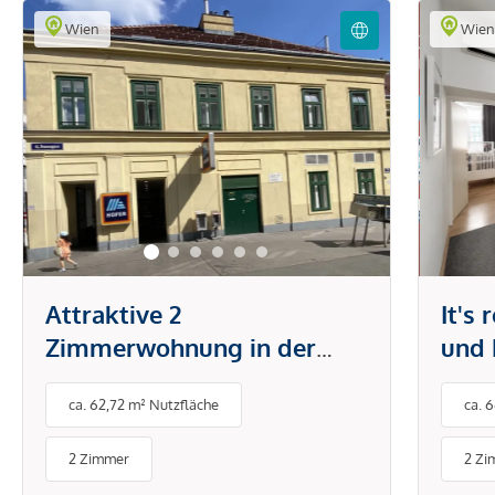
Wien
Wie
Attraktive 2
It's
Zimmerwohnung in der
und 
Brunnengasse
Tech
ca. 62,72 m² Nutzfläche
ca. 
Klim
& Sc
2 Zimmer
2 Zi