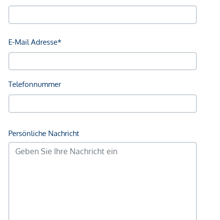
Autobahnanschluss <1.000m
Angaben Entfernung Luftlinie / Quelle: OpenStreetMap
*Der Vertrag kommt nicht mit der INFINA Credit Broker
GmbH zustande. Das Objekt wird von einem externen
Immobilienunternehmen angeboten. Allfällige aus dem
Vertragsabschluss resultierende Rechte sind ausschließlich
gegenüber dem anbietenden Immobilienunternehmen
geltend zu machen. Wir weisen Sie darauf hin, dass die
gemachten Angaben und Informationen lediglich
unverbindliche Vorabinformationen sind und daher ohne
Gewähr erfolgen. Der Vermittler ist als Doppelmakler tätig.