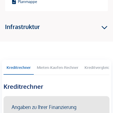
Planmappe
Traumhafter Ausblick auf die Donau
Attraktives Grünraumkonzept im Innenhof
Jugendspielplatz und Gemeinschaftsraum
125 Tiefgaragenstellplätze
Infrastruktur
Ideal für Anleger und Eigennutzer
Die Ausstattung:
Feinsteinzeug in den Sanitärbereichen
Eichenparkettböden
Hochwertige Sanitärausstattung
Kreditrechner
Mieten-Kaufen-Rechner
Kreditvergleich
Fußbodenheizung mittels Fernwärme
Photovoltaikanlage am Dach
Außenliegender elektrischer Sonnenschutz
Kreditrechner
Gegensprechanlage über HandyApp
E-Mobilität
Die Lage: