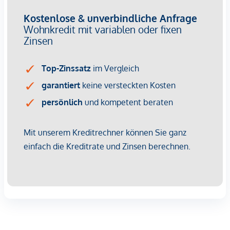
Wir weisen darauf hin, dass zwischen dem Vermittler und
dem zu vermittelnden Dritten ein familiäres oder
wirtschaftliches Naheverhältnis besteht.
Der Vermittler ist als Doppelmakler tätig.
Infrastruktur / Entfernungen
Gesundheit
Arzt <250m
Apotheke <500m
Klinik <750m
Krankenhaus <750m
Kinder & Schulen
Schule <250m
Kindergarten <250m
Universität <1.250m