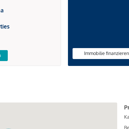
na
ties
Immobilie finanziere
n
P
Ka
Be