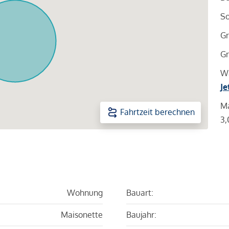
So
Gr
Gr
Wa
Je
Ma
Fahrtzeit berechnen
3,
Wohnung
Bauart:
Maisonette
Baujahr: