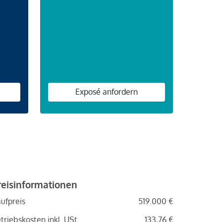
n
Exposé anfordern
reisinformationen
ufpreis
519.000 €
triebskosten inkl. USt.
133,76 €