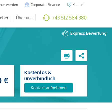
tner werden
Corporate Finance
Kontakt
+43 512 584 380
eber
Über uns
Express
Bewertung
Kostenlos &
unverbindlich.
0 €
Kontakt aufnehmen