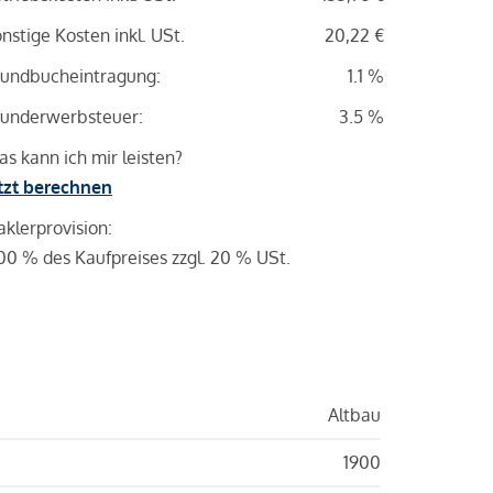
nstige Kosten inkl. USt.
20,22 €
undbucheintragung:
1.1 %
underwerbsteuer:
3.5 %
s kann ich mir leisten?
tzt berechnen
klerprovision:
00 % des Kaufpreises zzgl. 20 % USt.
Altbau
1900