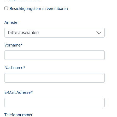
transparenten Darstellung aller relevanten Faktoren.
Maklervereinbarung:
Wir ersuchen um Verständnis, dass
wir bei Anfragen zur Objektadresse, bzw.
Besichtigungstermin aufgrund neuer gesetzlicher
Bestimmungen Unterlagen erst dann zusenden können,
wenn Sie vorab bestätigen, dass Sie unser sofortiges
Tätigwerden wünschen und über Ihre Rücktrittsrechte
aufgeklärt wurden. Sie bekommen nach Ihrer schriftlichen
Anfrage mit vollständiger Angabe des Namens, Anschrift
und Telefonnummer ein Email, in dem Sie diese Punkte
bestätigen müssen.
Haftungsausschluss:
Wir weisen darauf hin, dass
sämtliche Daten im vorliegenden Angebot sowie die von
unserem Büro an Sie weitergegebenen Auskünfte, vom
Eigentümer der Immobilie zur Verfügung gestellt wurden.
Ebenso sind Informationen von Dritten (z.B. behördliche