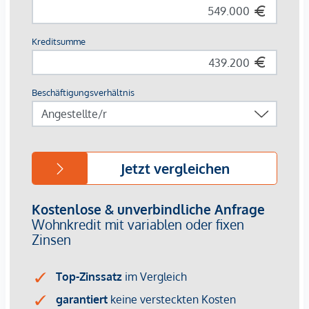
Kaufvertragshonorar: 1,2% des Kaufpreises zzgl.
Barauslagen und USt. | Die Errichtung und Durchführung des
Kaufvertrages erfolgt durch die Kanzlei Tiefenthaler Gnesda
Rechtsanwälte GmbH.
Bei ernsthaftem Interesse stellen wir Ihnen
selbstverständlich gerne weitere Unterlagen zur Verfügung,
darunter beispielsweise:
Grundbuchsauszug
Wohnungseigentumsvertrag
Nutzwertgutachten
Protokolle von Eigentümerversammlungen (sofern
vorhanden) u. v. m.
Unser Rundum-Service für Sie:
Sollten Sie sich für diese Immobilie entscheiden, begleiten