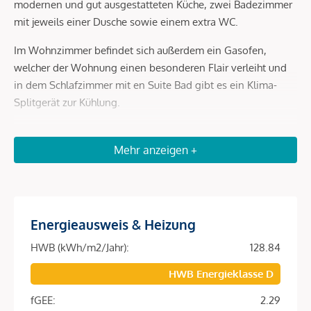
modernen und gut ausgestatteten Küche, zwei Badezimmer
mit jeweils einer Dusche sowie einem extra WC.
Im Wohnzimmer befindet sich außerdem ein Gasofen,
welcher der Wohnung einen besonderen Flair verleiht und
in dem Schlafzimmer mit en Suite Bad gibt es ein Klima-
Splitgerät zur Kühlung.
Raumaufteilung:
Mehr anzeigen +
Vorraum
Küche mit modernen Geräten
Wohnzimmer
2 Schlafzimmer
Energieausweis & Heizung
2 Bäder mit Dusche
separates WC
HWB (kWh/m2/Jahr):
128.84
HWB Energieklasse D
Weiteren Stauraum bietet das der Wohnung zugeordnete
Kellerabteil!
fGEE:
2.29