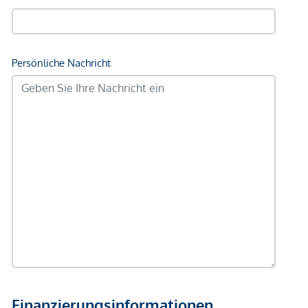
Informationen) eingeholt worden, auch für diese können wir
unsererseits keinerlei Haftung für deren uneingeschränkte
Richtigkeit übernehmen.
Wir weisen darauf hin, dass zwischen dem Vermittler und
dem zu vermittelnden Dritten ein familiäres oder
wirtschaftliches Naheverhältnis besteht.
Der Vermittler ist als Doppelmakler tätig.
Infrastruktur / Entfernungen
Gesundheit
Arzt <500m
Apotheke <500m
Klinik <500m
Krankenhaus <1.000m