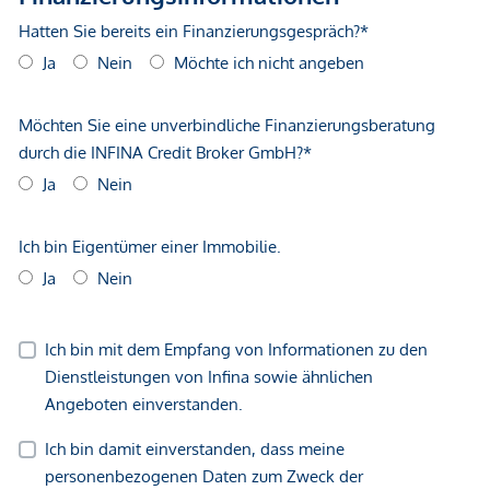
Kinder & Schulen
Schule <500m
Kindergarten <500m
Universität <1.000m
Höhere Schule <1.000m
Nahversorgung
Supermarkt <500m
Bäckerei <500m
Einkaufszentrum <1.000m
Sonstige
Geldautomat <500m
Bank <500m
Post <500m
Polizei <500m
Verkehr