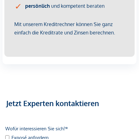
wir Sie kompetent durch den gesamten Kaufprozess –
beginnend beim Kaufanbot über die Abstimmung
individueller Wünsche und die Vertragsunterzeichnung bis
hin zur Übergabe der Immobilie. Auch bei organisatorischen
Schritten wie der Ummeldung von Strom, Gas oder
Fernwärme stehen wir Ihnen unterstützend zur Seite.
Selbstverständlich stellen wir Ihnen dafür alle notwendigen
Formulare und Unterlagen bereit.
Darüber hinaus helfen wir Ihnen gerne bei der Finanzierung
Ihrer Wunschimmobilie und erarbeiten gemeinsam mit
unseren erfahrenen Finanzierungspartnern optimale
Lösungen zu attraktiven Konditionen.
Jetzt Experten kontaktieren
Sie möchten Ihre Immobilie verkaufen?
Dann sind Sie bei uns bestens aufgehoben! Wir bieten
Ihnen eine unverbindliche und kostenfreie Erstberatung
inklusive fundierter Bewertung Ihrer Immobilie sowie einer