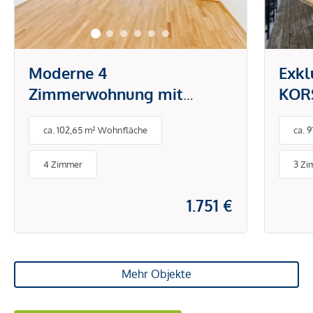
Moderne 4
Exkl
Zimmerwohnung mit
KORS
großzügiger Freifläche!
Herz
ca. 102,65 m² Wohnfläche
ca. 
4 Zimmer
3 Zi
1.751 €
Mehr Objekte