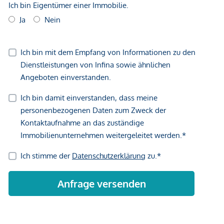
Partyraum, Gemeinschaftsraum, Kidszone,
Jugendspielplatz, Waschsalon
Großteils großzügige Freiflächen
LAGE – URBAN UND GRÜN.
Direkt am rund 2 Hektar großen Bert-Brecht-Park –
Natur und Erholung vor der Haustüre
Straßenbahn: Linie 18 (Wildgansplatz, 2 Min.), Linie 71
(St. Marx, 3 Min.)
S-Bahn: Station St. Marx (2 Min.), Quartier Belvedere
(15 Min.)
U-Bahn: U3 Schlachthausgasse (15 Min.), U1
Hauptbahnhof (15 Min.)
Neue Straßenbahnlinie 18: bis Herbst 2026 direkte
Verbindung von Schlachthausgasse (U3) zur U2
Stadion – damit neue Direktanbindung in den grünen
Prater