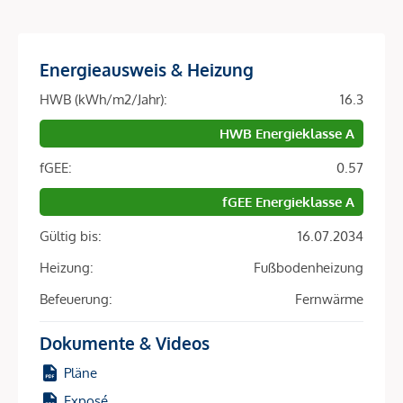
diese Idee in besonderer Weise: moderne Architektur,
vielseitige Freiräume, Hobbyräume und
Gemeinschaftsflächen – Wohnen mitten in Wien mit starker
Energieausweis & Heizung
urbaner Identität und hohem Komfort.
HWB (kWh/m2/Jahr):
16.3
Die ARE ist eine der größten Immobiliengesellschaften
HWB Energieklasse A
Österreichs und hat bereits einige der prägendsten
Bauprojekte Wiens realisiert – darunter die Sanierung des
fGEE:
0.57
historischen Palais Epstein am Ring sowie die markanten
fGEE Energieklasse A
TrIIIple Tower am Donaukanal. Auch das VILLAGE IM
DRITTEN reiht sich in diese Reihe innovativer Projekte ein.
Gültig bis:
16.07.2034
Heizung:
Fußbodenheizung
ENERGIE MIT ZUKUNFT.
Befeuerung:
Fernwärme
Im gesamten VILLAGE IM DRITTEN sorgt ein modernes
Dokumente & Videos
Energienetz dafür, dass die einzelnen Gebäude miteinander
verbunden sind und Energieflüsse effizient gesteuert
Pläne
werden. Auch Baufeld 13 ist Teil dieses innovativen Netzes
Exposé