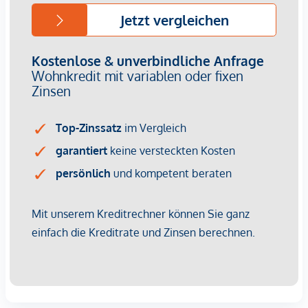
ein Freiraumzimmer mit verschiebbaren Lochblech-
Elementen für Privatsphäre und Beschattung
ein überdachter Balkon mit Nurglasbrüstung
Trockenen Fußes kommt man über der zentralen
überdachten Gang vom Haupteingang in der Otto-
Preminger- Straße zu den zwei hinteren Gebäuden bis zur
Hilde-Güden-Promenade und dem direkten Zugang zum
Park. Der Gang wird mit großzügigen Öffnungen zu den
von oben belichtet und belüftet abgesetzten Atriumhöfe
aufgeweitet. PKW und Fahrradgarage, Müllraum und
Kinderwagenabstellräume sind ebenfalls unmittelbar über
diesen zentralen Gang erreichbar. Zusätzliche Eingänge auf
der Ebene des Parks ermöglichen gute fußläufige
Zugänglichkeit aus allen Richtungen.
Architektonische Highlights