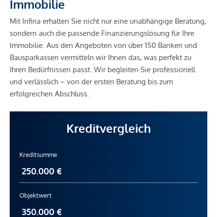
Immobilie
Apotheke <500m
Mit Infina erhalten Sie nicht nur eine unabhängige Beratung,
Klinik <500m
sondern auch die passende Finanzierungslösung für Ihre
Krankenhaus <750m
Immobilie. Aus den Angeboten von über 150 Banken und
Bausparkassen vermitteln wir Ihnen das, was perfekt zu
Kinder & Schulen
Ihren Bedürfnissen passt. Wir begleiten Sie professionell
Schule <250m
und verlässlich – von der ersten Beratung bis zum
Kindergarten <500m
erfolgreichen Abschluss.
Universität <500m
Höhere Schule <750m
Kreditvergleich
Nahversorgung
Supermarkt <250m
Kreditsumme
Bäckerei <500m
Einkaufszentrum <500m
Sonstige
Objektwert
Geldautomat <250m
Bank <250m