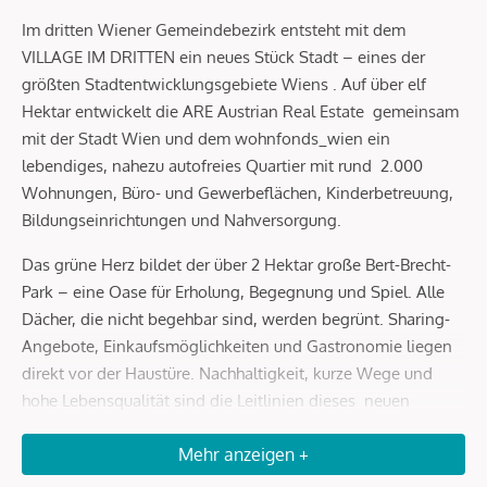
Im dritten Wiener Gemeindebezirk entsteht mit dem
VILLAGE IM DRITTEN ein neues Stück Stadt – eines der
größten Stadtentwicklungsgebiete Wiens . Auf über elf
Hektar entwickelt die ARE Austrian Real Estate gemeinsam
mit der Stadt Wien und dem wohnfonds_wien ein
lebendiges, nahezu autofreies Quartier mit rund 2.000
Wohnungen, Büro- und Gewerbeflächen, Kinderbetreuung,
Bildungseinrichtungen und Nahversorgung.
Das grüne Herz bildet der über 2 Hektar große Bert-Brecht-
Park – eine Oase für Erholung, Begegnung und Spiel. Alle
Dächer, die nicht begehbar sind, werden begrünt. Sharing-
Angebote, Einkaufsmöglichkeiten und Gastronomie liegen
direkt vor der Haustüre. Nachhaltigkeit, kurze Wege und
hohe Lebensqualität sind die Leitlinien dieses neuen
Stadtviertels.
Mehr anzeigen +
Mit dem Slogan „ urban daheim “ verkörpert Baufeld 13