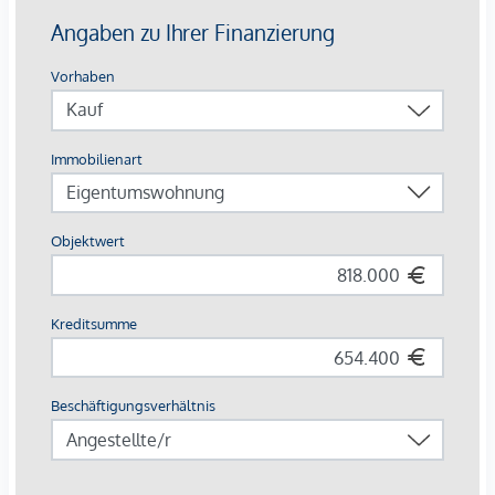
Bewohner:innen.
ARCHITEKTUR, DIE URBANITÄT LEBT.
Das Baufeld 13 umfasst drei Baukörper, die über ein
gemeinsames Sockelgeschoss verbunden sind:
OPS 12 Stg. 1+2: fünf Obergeschosse
OPS 12 Stg. 3: acht Obergeschosse
HGP 5: zehn Obergeschosse
Insgesamt entstehen 143 Eigentumswohnungen mit
Wohnflächen zwischen ca. 45m² und 110 m² und 2-5
Zimmern, sowie 2 Geschäftslokale . Zusätzlich werden 10
Hobbyräume zum Erwerb angeboten. Die kompakte
Bauform sorgt großteils für zweiseitig belichtete
Wohnungen, die jeweils über zwei Freiflächen verfügen: