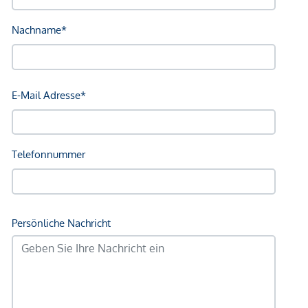
hochwertig und mit Wohlfühlfaktor.
Ausstattung im Überblick:
Gehobenes Materialkonzept: Parkett, Designfliesen
Mehrere wählbare Ausstattungspakete („Bundles“)
Raumhohe Holz-Alu Fenster - für lichtdurchflutete
Räume, außenliegender Sonnenschutz
Balkone als Freiraumzimmer mit verschiebbaren
Lochblech-Elementen
Lichtkuppeln in Badezimmern der Dachgeschoß-
Wohnungen
Türhöhen von ca. 2,20 m
Unterputzarmaturen in Bädern & Duschen
Großzügige Badewannen und bodenebene Duschen,
elektr. Handtuchtrockner
Sicherheit: Eingangstüren WK3, ebenerdig
zugängliche Fenster als Einbruchschutzfenster RC2n