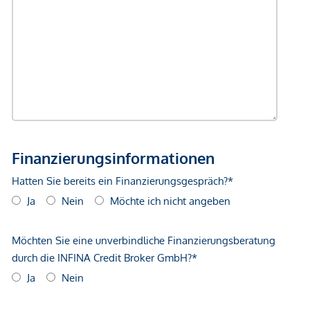
und Vorrichtung für Alarmanlagen,
Videosprechanlage
Dezentrale Wohnraumlüftungen mit
Wärmerückgewinnung
Zusätzlich erwerbbare Hobbyräume (ab ca. 15 bis ca.
40 m²) ankaufbaren Stellplätzen für E-Fahrräder mit
absperrbaren Boxen und Lastenfahrrädern
ÜBERBLICK
143 Eigentumswohnungen
2 Geschäftslokale
10 Hobbyräume (optional erwerbbar)
92 Tiefgaragenplätze (Zufahrt über BP 14A; mit
absperrbarer Steckdose auch zum Laden geeignet.)
338 Fahrradabstellplätze, 3 Stellplätze für Lastenräder
und 6 absperrbare Fahrradboxen mit Ladefunktion –
zusätzlich erwerbbar