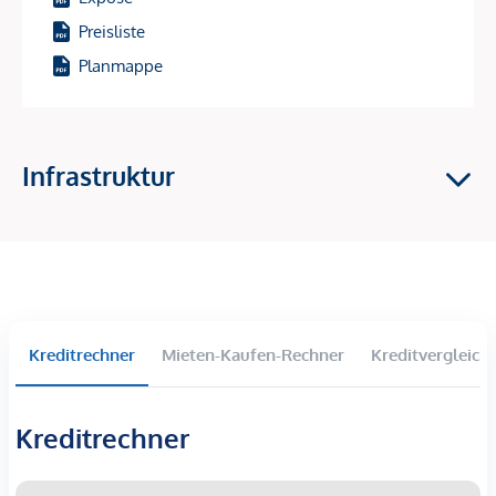
– einer der modernsten Formen nachhaltiger
Preisliste
Quartiersversorgung.
Planmappe
Erdsonden in Kombination mit Wärmepumpen liefern
Energie zur Raumheizung im Winter und für die
Temperierung (Grundkühlung) im Sommer.
Photovoltaikanlagen am Dach erzeugen erneuerbaren
Infrastruktur
Strom.
Fußbodenheizung im Erdgeschoß und
Bauteilaktivierung in den Obergeschoßen (über die
jeweils darüberliegenden Geschoßdecke) sorgen für
ein ausgeglichenes Raumklima.
Pendellüftungen mit Wärmerückgewinnung stellen
Kreditrechner
Mieten-Kaufen-Rechner
Kreditvergleich
kontinuierliche Frischluftzufuhr sicher.
Fernwärmeanschluss unterstützt die Versorgung in
Spitzenzeiten sowie die Warmwasserbereitung.
Kreditrechner
So entsteht ein Zusammenspiel aus Komfort, Innovation
und ökologischer Verantwortung – ein klarer Mehrwert für