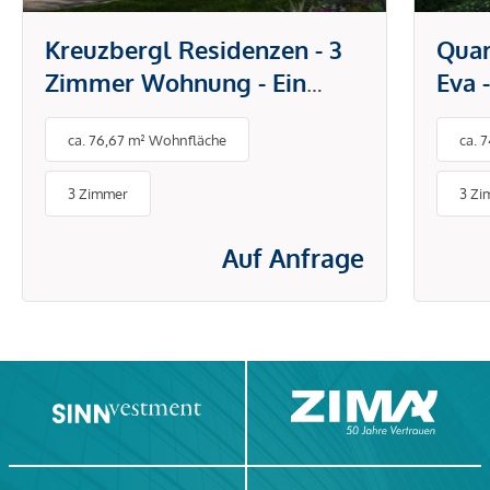
Kreuzbergl Residenzen - 3
Quart
Zimmer Wohnung - Ein
Eva 
Projekt von MADILE
Kon
ca. 76,67 m² Wohnfläche
ca. 
3 Zimmer
3 Zi
Auf Anfrage