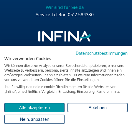
Wir sind für Sie da
Service-Telefon
0512 584380
Datenschutzbestimmungen
Brixner Straße 2/4
Wir verwenden Cookies
6020 Innsbruck
Wir können diese zur Analyse unserer Besucherdaten platzieren, um unsere
T
+43 512 584380
Webseite zu verbessern, personalisierte Inhalte anzuzeigen und Ihnen ein
großartiges Webseiten-Erlebnis zu bieten. Für weitere Informationen zu den
office@infina.at
von uns verwendeten Cookies öffnen Sie die Einstellungen.
Ihre Einwilligung und die cookie Richtlinie gelten für alle Websites von
„Infina“, einschließlich: Vergleich, Entlastung, Einsparung, Karriere, Infina.
Alle akzeptieren
Ablehnen
Impressum
Nein, anpassen
Datenschutz & Cookies
Verbraucherschutzinformation & rechtliche Hinweise