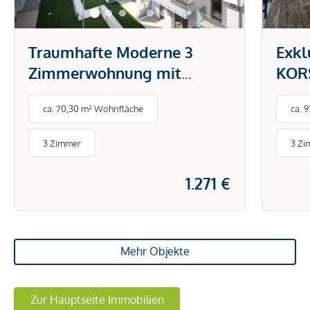
Traumhafte Moderne 3
Exkl
Zimmerwohnung mit
KORS
Loggia!
Herz
ca. 70,30 m² Wohnfläche
ca. 
3 Zimmer
3 Zi
1.271 €
Mehr Objekte
Zur Hauptseite Immobilien