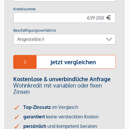
unter Tel. Nr.:
+43 699 1165 0314
gerne zur Verfügung, oder
per Mail unter: office@atriumglobal-investment.at
Wir möchten darauf hinweisen, dass zwischen Eigentümer
und Makler ein wirtschaftliches Nahverhältnis besteht!
BITTE BEACHTEN SIE, DASS WIR AUFGRUND DER
NACHWEISPFLICHT GEGENÜBER DEM EIGENTÜMER NUR
ANFRAGEN MIT VOLLSTÄNDIGER ANGABE DER
KONTAKTDATEN BEARBEITEN KÖNNEN.
Noch nichts gefunden? Wir informieren Sie über
geeignete Immobilienangebote noch vor allen anderen.
Legen Sie jetzt Ihren individuellen Suchagenten unter
folgendem Link an. Wir schicken Ihnen passende
Immobilien exklusiv vorab zu.
Suchagent anlegen
- https://atrium-global-
investment.service.immo/registrieren/de
Wir weisen darauf hin, dass zwischen dem Vermittler und