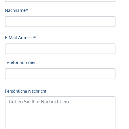
Gesundheit
Arzt <250m
Apotheke <250m
Klinik <500m
Krankenhaus <1.250m
Kinder & Schulen
Schule <500m
Kindergarten <500m
Universität <250m
Höhere Schule <750m
Nahversorgung
Supermarkt <250m
Bäckerei <250m
Einkaufszentrum <1.750m
Sonstige