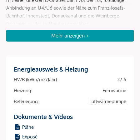
mit einer direkten D-Straßenbahn vor der Tür, fußläufiger
Anbindung an U4/U6 sowie der Nähe zum Franz-Josefs-
Bahnhof. Innenstadt, Donaukanal und die Weinberge
Grinzings – alles in Minuten erreichbar.
Mehr anzeigen +
Mit 81 perfekt geschnittenen 2- bis 4-Zimmer-
Wohneinheiten (39–163 m²) und fast allen Wohnungen mit
Freiflächen – ob Balkon, Loggia, Terrasse oder Garten –
spricht das Projekt ein breites Mietpublikum an:
Studierende, Expats, Berufspendler, Familien. Hohe
Energieausweis & Heizung
Nachfrage, schnelle Vermietung, sichere Einnahmen – diese
HWB (kWh/m2/Jahr):
27.6
Kombination macht den Unterschied.
Heizung:
Fernwärme
Die Nachhaltigkeit ist ein zusätzlicher Renditetreiber:
Befeuerung:
Luftwärmepumpe
Heizung und Kühlung erfolgen über Bauteilaktivierung in
Kombination mit Luft-Wärmepumpe und Fernwärme –
Dokumente & Videos
energieeffizient, kostenschonend, zukunftsfähig. Eine
Pläne
Photovoltaikanlage am Dach reduziert Betriebskosten weiter
und macht das Objekt für umweltbewusste Mieter
Exposé