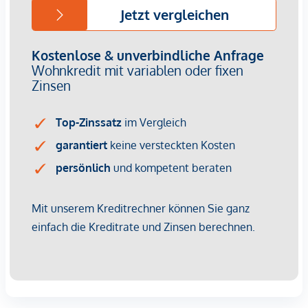
Nachhaltige Bau- und Energiekonzepte sind längst kein
Nice-to-have mehr – sie sind ein entscheidender
Vermietungsfaktor. Energieeffizienz bedeutet geringere
Betriebskosten, was Mietern Planungssicherheit gibt und
Ihnen als Investor einen Wettbewerbsvorteil verschafft. Die
Kombination aus zentraler Lage, hoher Wohnqualität und
grüner Gebäudetechnik sorgt für dauerhafte Nachfrage und
steigende Mieterträge.
Kaufpreise der Vorsorgewohnungen
von EUR 302.900,- bis EUR 1.828.400,- netto zzgl. 20% USt.
Zu erwartender Mietertrag
von ca. EUR 18,50 bis EUR 22,50 netto/m²
Provisionsfrei für den Kunden
Fertigstellung: voraussichtliche Fertigstellung 2027