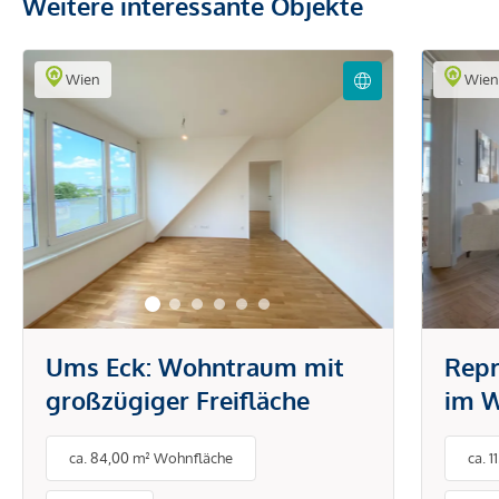
Weitere interessante Objekte
Wien
Wie
Ums Eck: Wohntraum mit
Repr
großzügiger Freifläche
im W
ca. 84,00 m² Wohnfläche
ca. 