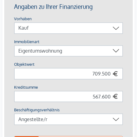
30 komfortable Einzelstellplätze in der Tiefgarage,
großzügige Fahrrad- & Lastenradflächen
Breite Zielgruppe
: Studierende, Young Professionals,
Familien, Expats
Die Ausstattung – hochwertig & vermietungsstark
Parkettböden in Eiche
, großformatiges Feinsteinzeug
(60×60 cm) in Sanitärräumen
Moderne Bäder
: bodenebene Duschen,
Glasabtrennungen, Designarmaturen in Chrom
Balkone & Terrassen mit robusten
Flachstahlgeländern
, frostsicheren
Außenanschlüssen
Sicherheits-Wohnungseingangstüren
, elegante
weiße Innentüren, Video-Sprechanlage
Photovoltaikanlage, energieeffiziente Bautechnik, Lift
Renditefaktor Nachhaltigkeit