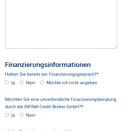
Geldautomat <250m
Bank <500m
Post <500m
Polizei <500m
Verkehr
Bus <250m
U-Bahn <250m
Straßenbahn <250m
Bahnhof <500m
Autobahnanschluss <1.000m
Angaben Entfernung Luftlinie / Quelle: OpenStreetMap
*Der Vertrag kommt nicht mit der INFINA Credit Broker
GmbH zustande. Das Objekt wird von einem externen
Immobilienunternehmen angeboten. Allfällige aus dem