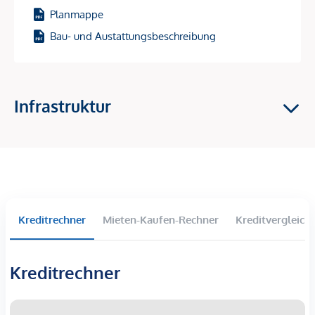
besonders attraktiv.
Planmappe
Baustart: 1. Halbjahr 2026 – und damit perfekt, um sich jetzt
Bau- und Austattungsbeschreibung
den Einstieg in einen Wachstumsstandort zu sichern!
Investment-Highlights
Infrastruktur
Hochnachgefragte Vermietungslage
im 9. Bezirk –
zentrale Ruheoase mit Top-Anbindung
Starkes Wertsteigerungspotenzial
durch den
entstehenden „Campus Althangrund“
81 freifinanzierte Eigentumswohnungen –
ideale
Größen & Grundrisse für Vermietung
Wohnflächen: 39–163 m² | 2–4 Zimmer
Kreditrechner
Mieten-Kaufen-Rechner
Kreditvergleich
Fast alle Einheiten mit
Balkon, Loggia, Terrasse oder
Garten
Kreditrechner
Nachhaltige Gebäudetechnik:
Bauteilaktivierung für
Heizen & Kühlen, Wärmepumpe, Fernwärme,
Photovoltaik