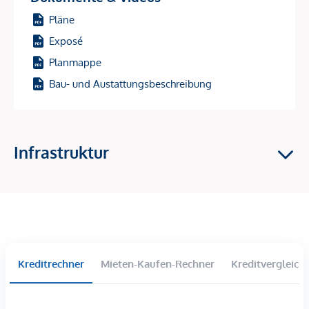
energieeffizient, kostenschonend, zukunftsfähig. Eine
Pläne
Photovoltaikanlage am Dach reduziert Betriebskosten weiter
und macht das Objekt für umweltbewusste Mieter
Exposé
besonders attraktiv.
Planmappe
Baustart: 1. Halbjahr 2026 – und damit perfekt, um sich jetzt
Bau- und Austattungsbeschreibung
den Einstieg in einen Wachstumsstandort zu sichern!
Investment-Highlights
Infrastruktur
Hochnachgefragte Vermietungslage
im 9. Bezirk –
zentrale Ruheoase mit Top-Anbindung
Starkes Wertsteigerungspotenzial
durch den
entstehenden „Campus Althangrund“
81 freifinanzierte Eigentumswohnungen –
ideale
Größen & Grundrisse für Vermietung
Wohnflächen: 39–163 m² | 2–4 Zimmer
Kreditrechner
Mieten-Kaufen-Rechner
Kreditvergleich
Fast alle Einheiten mit
Balkon, Loggia, Terrasse oder
Garten