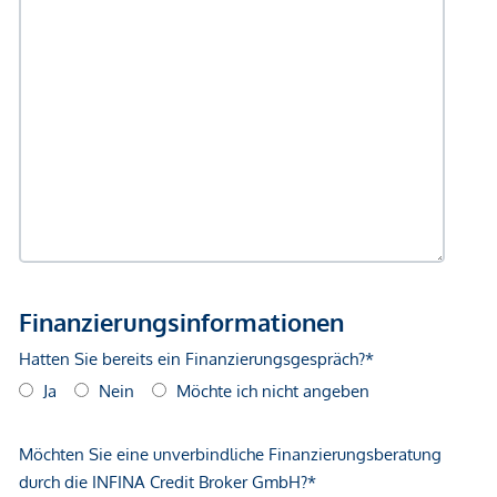
Einkaufszentrum <1.750m
Sonstige
Geldautomat <250m
Bank <500m
Post <500m
Polizei <500m
Verkehr
Bus <250m
U-Bahn <250m
Straßenbahn <250m
Bahnhof <500m
Autobahnanschluss <1.000m
Angaben Entfernung Luftlinie / Quelle: OpenStreetMap