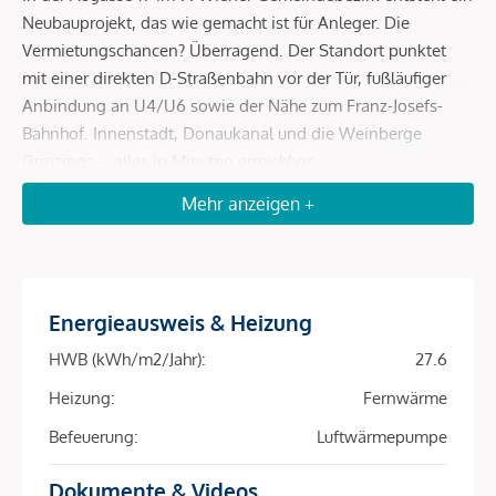
Neubauprojekt, das wie gemacht ist für Anleger. Die
Vermietungschancen? Überragend. Der Standort punktet
mit einer direkten D-Straßenbahn vor der Tür, fußläufiger
Anbindung an U4/U6 sowie der Nähe zum Franz-Josefs-
Bahnhof. Innenstadt, Donaukanal und die Weinberge
Grinzings – alles in Minuten erreichbar.
Mehr anzeigen +
Mit 81 perfekt geschnittenen 2- bis 4-Zimmer-
Wohneinheiten (39–163 m²) und fast allen Wohnungen mit
Freiflächen – ob Balkon, Loggia, Terrasse oder Garten –
spricht das Projekt ein breites Mietpublikum an:
Studierende, Expats, Berufspendler, Familien. Hohe
Energieausweis & Heizung
Nachfrage, schnelle Vermietung, sichere Einnahmen – diese
HWB (kWh/m2/Jahr):
27.6
Kombination macht den Unterschied.
Heizung:
Fernwärme
Die Nachhaltigkeit ist ein zusätzlicher Renditetreiber:
Befeuerung:
Luftwärmepumpe
Heizung und Kühlung erfolgen über Bauteilaktivierung in
Kombination mit Luft-Wärmepumpe und Fernwärme –
Dokumente & Videos