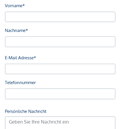
Infrastruktur / Entfernungen
Gesundheit
Arzt <250m
Apotheke <250m
Klinik <500m
Krankenhaus <1.250m
Kinder & Schulen
Schule <500m
Kindergarten <500m
Universität <250m
Höhere Schule <750m
Nahversorgung
Supermarkt <250m
Bäckerei <250m