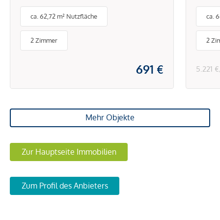
Brunnengasse
Tech
ca. 62,72 m² Nutzfläche
ca. 
Klim
& Sc
2 Zimmer
2 Zi
691 €
5.221 
Mehr Objekte
Zur Hauptseite Immobilien
Zum Profil des Anbieters