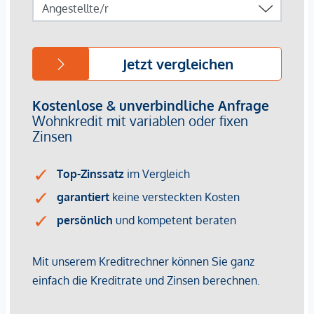
Photovoltaikanlage, energieeffiziente Bautechnik, Lift
Renditefaktor Nachhaltigkeit
Nachhaltige Bau- und Energiekonzepte sind längst kein
Nice-to-have mehr – sie sind ein entscheidender
Vermietungsfaktor. Energieeffizienz bedeutet geringere
Betriebskosten, was Mietern Planungssicherheit gibt und
Ihnen als Investor einen Wettbewerbsvorteil verschafft. Die
Kombination aus zentraler Lage, hoher Wohnqualität und
grüner Gebäudetechnik sorgt für dauerhafte Nachfrage und
steigende Mieterträge.
Kaufpreise der Vorsorgewohnungen
von EUR 302.900,- bis EUR 1.828.400,- netto zzgl. 20% USt.
Zu erwartender Mietertrag
von ca. EUR 18,50 bis EUR 22,50 netto/m²