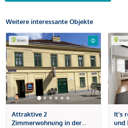
Weitere interessante Objekte
Wien
Wie
Attraktive 2
It's
Zimmerwohnung in der
und 