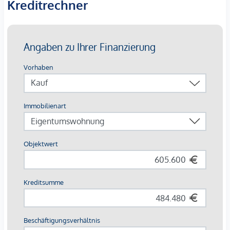
Kreditrechner
Nachhaltige Gebäudetechnik:
Bauteilaktivierung für
Heizen & Kühlen, Wärmepumpe, Fernwärme,
Photovoltaik
30 komfortable Einzelstellplätze in der Tiefgarage,
großzügige Fahrrad- & Lastenradflächen
Breite Zielgruppe
: Studierende, Young Professionals,
Familien, Expats
Die Ausstattung – hochwertig & vermietungsstark
Parkettböden in Eiche
, großformatiges Feinsteinzeug
(60×60 cm) in Sanitärräumen
Moderne Bäder
: bodenebene Duschen,
Glasabtrennungen, Designarmaturen in Chrom
Balkone & Terrassen mit robusten
Flachstahlgeländern
, frostsicheren
Außenanschlüssen
Sicherheits-Wohnungseingangstüren
, elegante
weiße Innentüren, Video-Sprechanlage