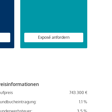
n
Exposé anfordern
reisinformationen
ufpreis
743.300 €
undbucheintragung:
1.1 %
underwerbsteuer:
3.5 %