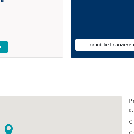
Immobilie finanziere
n
P
Ka
Gr
Gr