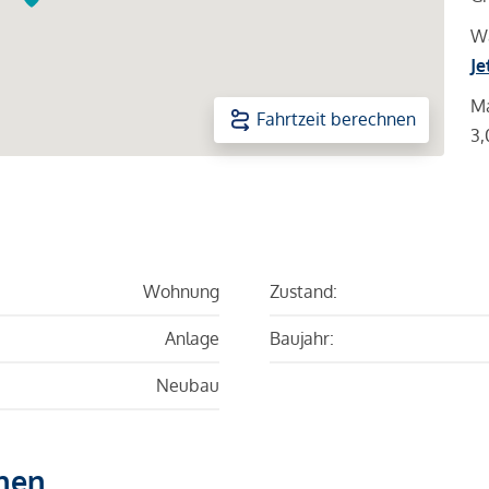
Wa
Je
Ma
Fahrtzeit berechnen
3,
Wohnung
Zustand:
Anlage
Baujahr:
Neubau
hen