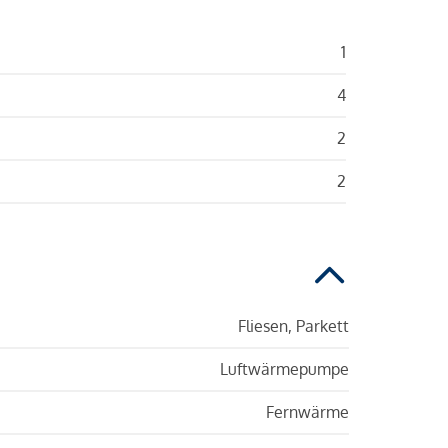
1
4
2
2
Fliesen, Parkett
Luftwärmepumpe
Fernwärme