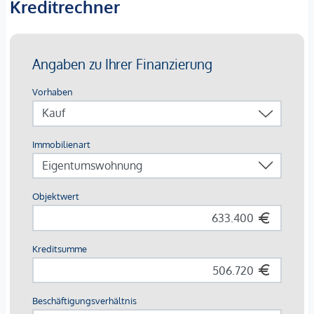
Kreditrechner
Nachhaltige Gebäudetechnik:
Bauteilaktivierung für
Heizen & Kühlen, Wärmepumpe, Fernwärme,
Photovoltaik
30 komfortable Einzelstellplätze in der Tiefgarage,
großzügige Fahrrad- & Lastenradflächen
Breite Zielgruppe
: Studierende, Young Professionals,
Familien, Expats
Die Ausstattung – hochwertig & vermietungsstark
Parkettböden in Eiche
, großformatiges Feinsteinzeug
(60×60 cm) in Sanitärräumen
Moderne Bäder
: bodenebene Duschen,
Glasabtrennungen, Designarmaturen in Chrom
Balkone & Terrassen mit robusten
Flachstahlgeländern
, frostsicheren
Außenanschlüssen
Sicherheits-Wohnungseingangstüren
, elegante
weiße Innentüren, Video-Sprechanlage