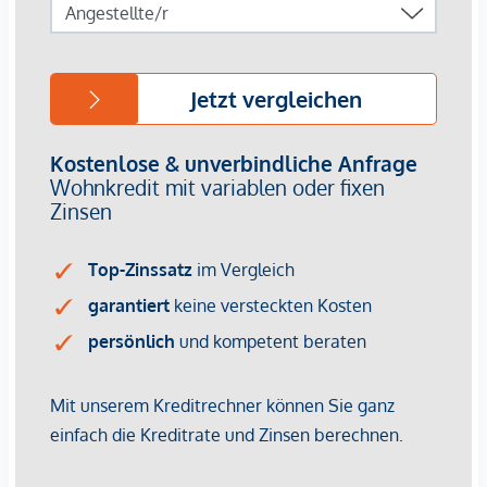
Photovoltaikanlage, energieeffiziente Bautechnik, Lift
Renditefaktor Nachhaltigkeit
Nachhaltige Bau- und Energiekonzepte sind längst kein
Nice-to-have mehr – sie sind ein entscheidender
Vermietungsfaktor. Energieeffizienz bedeutet geringere
Betriebskosten, was Mietern Planungssicherheit gibt und
Ihnen als Investor einen Wettbewerbsvorteil verschafft. Die
Kombination aus zentraler Lage, hoher Wohnqualität und
grüner Gebäudetechnik sorgt für dauerhafte Nachfrage und
steigende Mieterträge.
Kaufpreise der Vorsorgewohnungen
von EUR 302.900,- bis EUR 1.828.400,- netto zzgl. 20% USt.
Zu erwartender Mietertrag
von ca. EUR 18,50 bis EUR 22,50 netto/m²