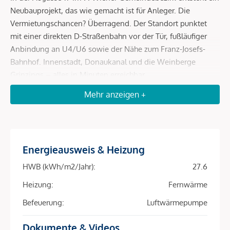
Neubauprojekt, das wie gemacht ist für Anleger. Die
Vermietungschancen? Überragend. Der Standort punktet
mit einer direkten D-Straßenbahn vor der Tür, fußläufiger
Anbindung an U4/U6 sowie der Nähe zum Franz-Josefs-
Bahnhof. Innenstadt, Donaukanal und die Weinberge
Grinzings – alles in Minuten erreichbar.
Mehr anzeigen +
Mit 81 perfekt geschnittenen 2- bis 4-Zimmer-
Wohneinheiten (39–163 m²) und fast allen Wohnungen mit
Freiflächen – ob Balkon, Loggia, Terrasse oder Garten –
spricht das Projekt ein breites Mietpublikum an:
Studierende, Expats, Berufspendler, Familien. Hohe
Energieausweis & Heizung
Nachfrage, schnelle Vermietung, sichere Einnahmen – diese
HWB (kWh/m2/Jahr):
27.6
Kombination macht den Unterschied.
Heizung:
Fernwärme
Die Nachhaltigkeit ist ein zusätzlicher Renditetreiber:
Befeuerung:
Luftwärmepumpe
Heizung und Kühlung erfolgen über Bauteilaktivierung in
Kombination mit Luft-Wärmepumpe und Fernwärme –
Dokumente & Videos