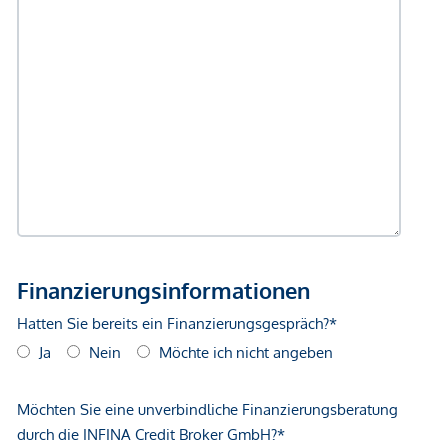
Einkaufszentrum <1.750m
Sonstige
Geldautomat <250m
Bank <500m
Post <500m
Polizei <500m
Verkehr
Bus <250m
U-Bahn <250m
Straßenbahn <250m
Bahnhof <500m
Autobahnanschluss <1.000m
Angaben Entfernung Luftlinie / Quelle: OpenStreetMap