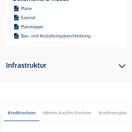
energieeffizient, kostenschonend, zukunftsfähig. Eine
Pläne
Photovoltaikanlage am Dach reduziert Betriebskosten weiter
und macht das Objekt für umweltbewusste Mieter
Exposé
besonders attraktiv.
Planmappe
Baustart: 1. Halbjahr 2026 – und damit perfekt, um sich jetzt
Bau- und Austattungsbeschreibung
den Einstieg in einen Wachstumsstandort zu sichern!
Investment-Highlights
Infrastruktur
Hochnachgefragte Vermietungslage
im 9. Bezirk –
zentrale Ruheoase mit Top-Anbindung
Starkes Wertsteigerungspotenzial
durch den
entstehenden „Campus Althangrund“
81 freifinanzierte Eigentumswohnungen –
ideale
Größen & Grundrisse für Vermietung
Wohnflächen: 39–163 m² | 2–4 Zimmer
Kreditrechner
Mieten-Kaufen-Rechner
Kreditvergleich
Fast alle Einheiten mit
Balkon, Loggia, Terrasse oder
Garten