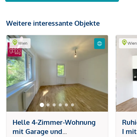
Weitere interessante Objekte
Wien
Wie
Helle 4-Zimmer-Wohnung
Ruh
mit Garage und
I mi