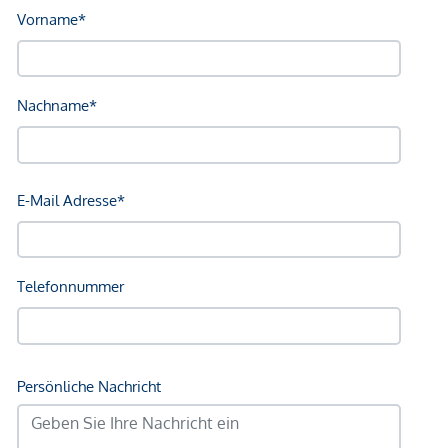
Infrastruktur / Entfernungen
Gesundheit
Arzt <250m
Apotheke <250m
Klinik <500m
Krankenhaus <1.250m
Kinder & Schulen
Schule <500m
Kindergarten <500m
Universität <250m
Höhere Schule <750m
Nahversorgung
Supermarkt <250m
Bäckerei <250m