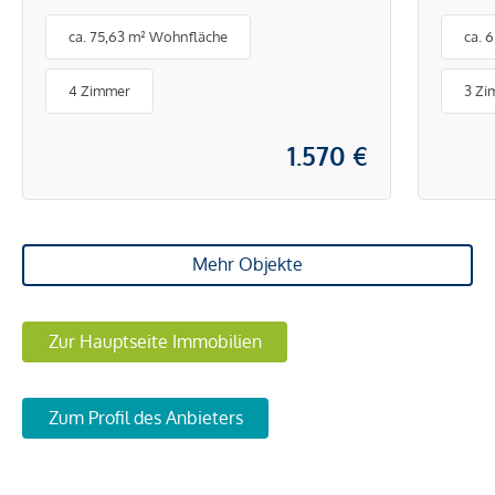
Gemeinschaftsgarten in
ca. 75,63 m² Wohnfläche
ca. 
ruhiger Lage von Hietzing
4 Zimmer
3 Zi
1.570 €
Mehr Objekte
Zur Hauptseite Immobilien
Zum Profil des Anbieters