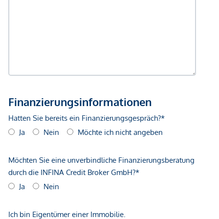
Geldautomat <250m
Bank <500m
Post <500m
Polizei <500m
Verkehr
Bus <250m
U-Bahn <250m
Straßenbahn <250m
Bahnhof <500m
Autobahnanschluss <1.000m
Angaben Entfernung Luftlinie / Quelle: OpenStreetMap
*Der Vertrag kommt nicht mit der INFINA Credit Broker
GmbH zustande. Das Objekt wird von einem externen
Immobilienunternehmen angeboten. Allfällige aus dem