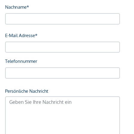
Gesundheit
Arzt <250m
Apotheke <250m
Klinik <500m
Krankenhaus <1.250m
Kinder & Schulen
Schule <500m
Kindergarten <500m
Universität <250m
Höhere Schule <750m
Nahversorgung
Supermarkt <250m
Bäckerei <250m
Einkaufszentrum <1.750m
Sonstige