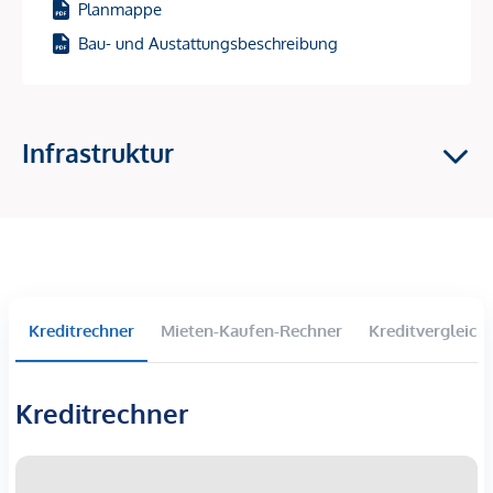
Planmappe
Baustart: 1. Halbjahr 2026 – und damit perfekt, um sich jetzt
Bau- und Austattungsbeschreibung
den Einstieg in einen Wachstumsstandort zu sichern!
Investment-Highlights
Infrastruktur
Hochnachgefragte Vermietungslage
im 9. Bezirk –
zentrale Ruheoase mit Top-Anbindung
Starkes Wertsteigerungspotenzial
durch den
entstehenden „Campus Althangrund“
81 freifinanzierte Eigentumswohnungen –
ideale
Größen & Grundrisse für Vermietung
Wohnflächen: 39–163 m² | 2–4 Zimmer
Kreditrechner
Mieten-Kaufen-Rechner
Kreditvergleich
Fast alle Einheiten mit
Balkon, Loggia, Terrasse oder
Garten
Kreditrechner
Nachhaltige Gebäudetechnik:
Bauteilaktivierung für
Heizen & Kühlen, Wärmepumpe, Fernwärme,
Photovoltaik
30 komfortable Einzelstellplätze in der Tiefgarage,