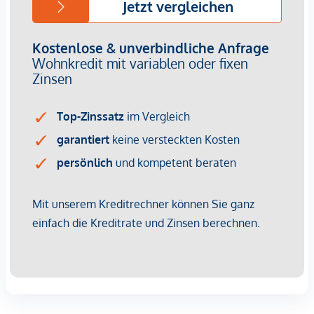
Nachhaltige Bau- und Energiekonzepte sind längst kein
Nice-to-have mehr – sie sind ein entscheidender
Vermietungsfaktor. Energieeffizienz bedeutet geringere
Betriebskosten, was Mietern Planungssicherheit gibt und
Ihnen als Investor einen Wettbewerbsvorteil verschafft. Die
Kombination aus zentraler Lage, hoher Wohnqualität und
grüner Gebäudetechnik sorgt für dauerhafte Nachfrage und
steigende Mieterträge.
Kaufpreise der Vorsorgewohnungen
von EUR 302.900,- bis EUR 1.828.400,- netto zzgl. 20% USt.
Zu erwartender Mietertrag
von ca. EUR 18,50 bis EUR 22,50 netto/m²
Provisionsfrei für den Kunden
Fertigstellung: voraussichtliche Fertigstellung 2027