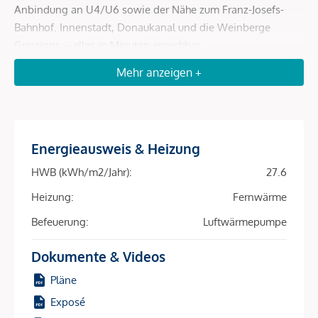
Anbindung an U4/U6 sowie der Nähe zum Franz-Josefs-
Bahnhof. Innenstadt, Donaukanal und die Weinberge
Grinzings – alles in Minuten erreichbar.
Mehr anzeigen +
Mit 81 perfekt geschnittenen 2- bis 4-Zimmer-
Wohneinheiten (39–163 m²) und fast allen Wohnungen mit
Freiflächen – ob Balkon, Loggia, Terrasse oder Garten –
spricht das Projekt ein breites Mietpublikum an:
Studierende, Expats, Berufspendler, Familien. Hohe
Energieausweis & Heizung
Nachfrage, schnelle Vermietung, sichere Einnahmen – diese
HWB (kWh/m2/Jahr):
27.6
Kombination macht den Unterschied.
Heizung:
Fernwärme
Die Nachhaltigkeit ist ein zusätzlicher Renditetreiber:
Befeuerung:
Luftwärmepumpe
Heizung und Kühlung erfolgen über Bauteilaktivierung in
Kombination mit Luft-Wärmepumpe und Fernwärme –
Dokumente & Videos
energieeffizient, kostenschonend, zukunftsfähig. Eine
Pläne
Photovoltaikanlage am Dach reduziert Betriebskosten weiter
und macht das Objekt für umweltbewusste Mieter
Exposé
besonders attraktiv.