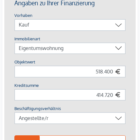
großzügige Fahrrad- & Lastenradflächen
Breite Zielgruppe
: Studierende, Young Professionals,
Familien, Expats
Die Ausstattung – hochwertig & vermietungsstark
Parkettböden in Eiche
, großformatiges Feinsteinzeug
(60×60 cm) in Sanitärräumen
Moderne Bäder
: bodenebene Duschen,
Glasabtrennungen, Designarmaturen in Chrom
Balkone & Terrassen mit robusten
Flachstahlgeländern
, frostsicheren
Außenanschlüssen
Sicherheits-Wohnungseingangstüren
, elegante
weiße Innentüren, Video-Sprechanlage
Photovoltaikanlage, energieeffiziente Bautechnik, Lift
Renditefaktor Nachhaltigkeit