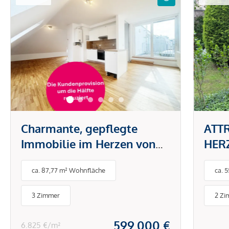
Charmante, gepflegte
ATT
Immobilie im Herzen von
HER
1170 Wien – Ihr neues
ca. 87,77 m² Wohnfläche
ca. 
Zuhause wartet!
3 Zimmer
2 Zi
599.000 €
6.825 €/m²