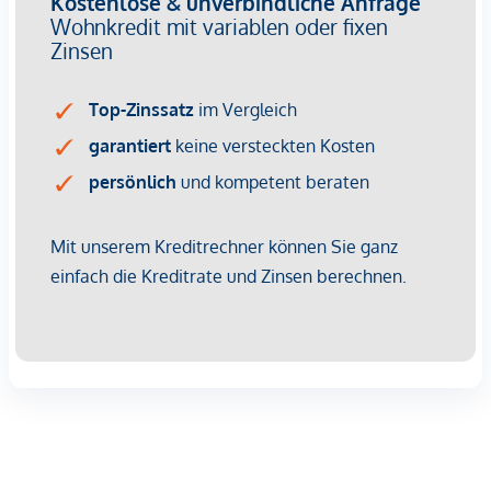
verbunden. Die beiden Schlafzimmer sind zentral vom
Vorraum begehbar. Das moderne Bad mit Wanne und
Waschmaschinenanschluss sowie ein getrenntes WC mit
Handwaschbecken und ein Abstellraum vervollständigen
die Wohnung. Für ein ganzjährig angenehm temperiertes
Raumklima sorgen die Bauteilaktivierung und die
funkgesteuerte, elektrische Außenbeschattung. Ergänzt wird
der Wohnkomfort durch hochwertige 3-fach isolierte Holz-
Alu-Fenster, die Ruhe im Innenraum schaffen.
Ein Garagenstellplatz kann, je nach Verfügbarkeit, optional
erworben werden.
Jeder Wohnung ist ein eigener Einlagerungsraum
zugewiesen.
GEHOBENE AUSSTATTUNG:
Ihr Zuhause wird zum Wohlfühlort mit gehobener
Ausstattung für höchste Ansprüche!