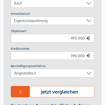
Wohneinheiten mit zum Beispiel fünf Zimmern möglich. Die
gehobene Ausstattung der Wohnungen erfüllt höchste
Ansprüche.
Die Lage an der Brünner Straße 114 vereint die Vorzüge des
Stadtlebens mit dem Genuss zahlreicher umliegender
Erholungsgebiete, wie dem Marchfeldkanal, der Donauinsel
und der alten Donau. Die umliegende Versorgung ist
außergewöhnlich gut und es besteht eine exzellente
öffentliche Verkehrsanbindung - mit welcher das Wiener
Stadtzentrum innerhalb kurzer Zeit erreichbar ist.
DIE WOHNUNG IM DETAIL:
Im 4. Obergeschoß liegt diese straßenabgewandte,
provisionsfreie 3-Zimmer Wohnung TOP 19 mit einer
Wohnnutzfläche von 72,81 m². Den zentralen Mittelpunkt
der Wohnung bildet die helle Wohnküche, diese ist direkt
mit der großzügigen südwestlich ausgerichteten Loggia