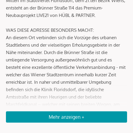
Mitten im Stadtviertel Floridsdorf, dem 21.ten Bezirk Wiens,
entsteht an der Brünner Straße 114 das Premium-
Neubauprojekt LIVE21 von HÜBL & PARTNER.
WAS DIESE ADRESSE BESONDERS MACHT:
An diesem Ort verbinden sich die Vorzüge des urbanen
Stadtlebens und der vielseitigen Erholungsgebiete in der
Nähe miteinander. Durch die Brünner Straße ist die
umliegende Versorgung außergewöhnlich gut und es
besteht eine exzellente öffentliche Verkehrsanbindung - mit
welcher das Wiener Stadtzentrum innerhalb kurzer Zeit
erreichbar ist. In naher und unmittelbarer Umgebung
befinden sich die Klinik Floridsdorf, die idyllische
Amtsstraße mit ihren Heurigen und der beliebte
Marchfeldkanal – welcher mit seinen breiten Wegen, am
Gerasdorfer Badeteich vorbei bis zum barocken Schloß Hof
Mehr anzeigen +
führt. Das Erholungsgebiet Donauinsel & alte Donau mit
unzähligen Freizeitaktivitäten sowie unterschiedlichster