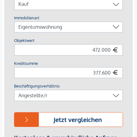
Wohneinheiten mit zum Beispiel fünf Zimmern möglich. Die
gehobene Ausstattung der Wohnungen erfüllt höchste
Ansprüche.
Die Lage an der Brünner Straße 114 vereint die Vorzüge des
Stadtlebens mit dem Genuss zahlreicher umliegender
Erholungsgebiete, wie dem Marchfeldkanal, der Donauinsel
und der alten Donau. Die umliegende Versorgung ist
außergewöhnlich gut und es besteht eine exzellente
öffentliche Verkehrsanbindung - mit welcher das Wiener
Stadtzentrum innerhalb kurzer Zeit erreichbar ist.
DIE WOHNUNG IM DETAIL:
Im 2. Obergeschoß liegt diese straßenabgewandte,
provisionsfreie 3-Zimmer Wohnung TOP 09 mit einer
Wohnnutzfläche von 72,81 m². Den zentralen Mittelpunkt
der Wohnung bildet die helle Wohnküche, diese ist direkt
mit der großzügigen südwestlich ausgerichteten Loggia