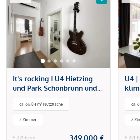
It's rocking I U4 Hietzing
U4 |
und Park Schönbrunn und
klim
Technisches Museum I
offe
ca. 66,84 m² Nutzfläche
ca. 
Klimaanlage I Einbauküche
mode
& Schränke
Hiet
2 Zimmer
2 Zi
Sch
349.000 €
5.221 €/m²
5.221 