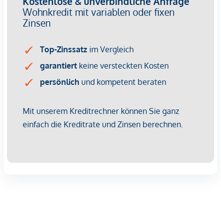
verbunden. Die beiden Schlafzimmer sind zentral vom
Vorraum begehbar. Das moderne Bad mit Wanne und
Waschmaschinenanschluss sowie ein getrenntes WC mit
Handwaschbecken und ein Abstellraum vervollständigen
die Wohnung. Für ein ganzjährig angenehm temperiertes
Raumklima sorgen die Bauteilaktivierung und die
funkgesteuerte, elektrische Außenbeschattung. Ergänzt wird
der Wohnkomfort durch hochwertige 3-fach isolierte Holz-
Alu-Fenster, die Ruhe im Innenraum schaffen.
Ein Garagenstellplatz kann, je nach Verfügbarkeit, optional
erworben werden.
Jeder Wohnung ist ein eigener Einlagerungsraum
zugewiesen.
GEHOBENE AUSSTATTUNG:
Ihr Zuhause wird zum Wohlfühlort mit gehobener
Ausstattung für höchste Ansprüche!