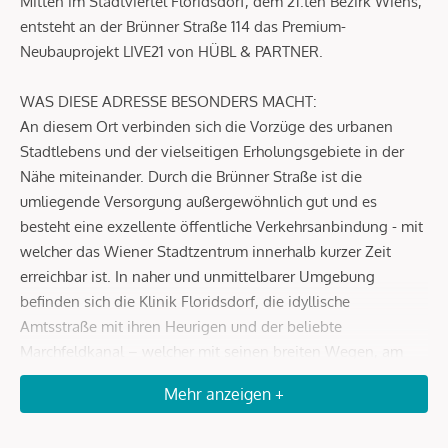
Mitten im Stadtviertel Floridsdorf, dem 21.ten Bezirk Wiens,
entsteht an der Brünner Straße 114 das Premium-
Neubauprojekt LIVE21 von HÜBL & PARTNER.
WAS DIESE ADRESSE BESONDERS MACHT:
An diesem Ort verbinden sich die Vorzüge des urbanen
Stadtlebens und der vielseitigen Erholungsgebiete in der
Nähe miteinander. Durch die Brünner Straße ist die
umliegende Versorgung außergewöhnlich gut und es
besteht eine exzellente öffentliche Verkehrsanbindung - mit
welcher das Wiener Stadtzentrum innerhalb kurzer Zeit
erreichbar ist. In naher und unmittelbarer Umgebung
befinden sich die Klinik Floridsdorf, die idyllische
Amtsstraße mit ihren Heurigen und der beliebte
Marchfeldkanal – welcher mit seinen breiten Wegen, am
Gerasdorfer Badeteich vorbei bis zum barocken Schloß Hof
Mehr anzeigen +
führt. Das Erholungsgebiet Donauinsel & alte Donau mit
unzähligen Freizeitaktivitäten sowie unterschiedlichster