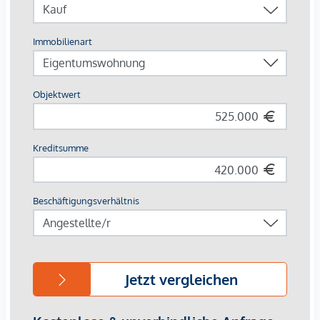
Wohneinheiten mit zum Beispiel fünf Zimmern möglich. Die
gehobene Ausstattung der Wohnungen erfüllt höchste
Ansprüche.
Die Lage an der Brünner Straße 114 vereint die Vorzüge des
Stadtlebens mit dem Genuss zahlreicher umliegender
Erholungsgebiete, wie dem Marchfeldkanal, der Donauinsel
und der alten Donau. Die umliegende Versorgung ist
außergewöhnlich gut und es besteht eine exzellente
öffentliche Verkehrsanbindung - mit welcher das Wiener
Stadtzentrum innerhalb kurzer Zeit erreichbar ist.
DIE WOHNUNG IM DETAIL:
Im Dachgeschoß liegt diese klimatisierte und
straßenabgewandte 2-Zimmer Wohnung TOP 27 mit einer
Wohnnutzfläche von 69,75 m². Den zentralen Mittelpunkt
der Wohnung bildet die helle Wohnküche, diese hat Zugang
zur großzügigen Terrasse. Ein besonderes Highlight ist das