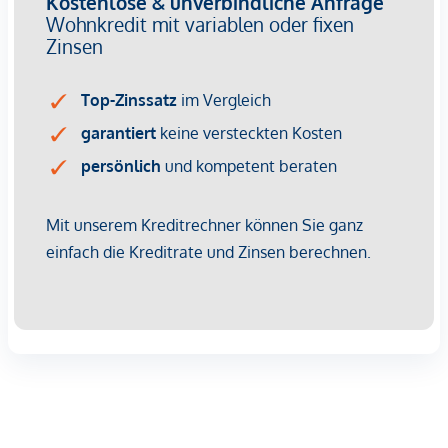
geräumige Schlafzimmer mit eigenem Schrankraum. Das
moderne Bad mit Dusche und Waschmaschinenanschluss
sowie ein getrenntes WC mit Handwaschbecken
vervollständigen die Wohnung Für ein ganzjährig
angenehm temperiertes Raumklima sorgen - zusätzlich zur
Bauteilaktivierung - die Klimaanlage und die funkgesteuerte,
elektrische Außenbeschattung. Ergänzt wird der
Wohnkomfort durch hochwertige 3-fach isolierte Holz-Alu-
Fenster, die Ruhe im Innenraum schaffen.
Ein Garagenstellplatz kann, je nach Verfügbarkeit, optional
erworben werden.
Jeder Wohnung ist ein eigener Einlagerungsraum
zugewiesen.
GEHOBENE AUSSTATTUNG:
Ihr Zuhause wird zum Wohlfühlort mit gehobener
Ausstattung für höchste Ansprüche!