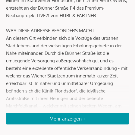
Mitten im Stadtviertel Floridsdorf, dem 21.ten Bezirk Wiens,
entsteht an der Brünner Straße 114 das Premium-
Neubauprojekt LIVE21 von HÜBL & PARTNER.
WAS DIESE ADRESSE BESONDERS MACHT:
An diesem Ort verbinden sich die Vorzüge des urbanen
Stadtlebens und der vielseitigen Erholungsgebiete in der
Nähe miteinander. Durch die Brünner Straße ist die
umliegende Versorgung außergewöhnlich gut und es
besteht eine exzellente öffentliche Verkehrsanbindung - mit
welcher das Wiener Stadtzentrum innerhalb kurzer Zeit
erreichbar ist. In naher und unmittelbarer Umgebung
befinden sich die Klinik Floridsdorf, die idyllische
Amtsstraße mit ihren Heurigen und der beliebte
Marchfeldkanal – welcher mit seinen breiten Wegen, am
Gerasdorfer Badeteich vorbei bis zum barocken Schloß Hof
Mehr anzeigen +
führt. Das Erholungsgebiet Donauinsel & alte Donau mit
unzähligen Freizeitaktivitäten sowie unterschiedlichster