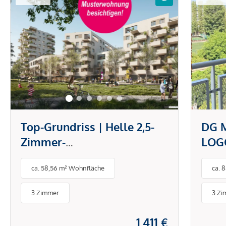
Top-Grundriss | Helle 2,5-
DG 
Zimmer-
LOG
Maisonettewohnung
IN 
ca. 58,56 m² Wohnfläche
ca. 
3 Zimmer
3 Zi
1.411 €