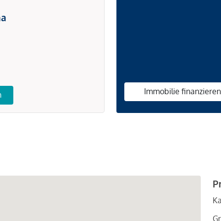
na
Immobilie finanziere
n
P
Ka
Gr