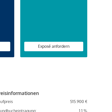
n
Exposé anfordern
reisinformationen
ufpreis
515.900 €
undbucheintragung:
1.1 %