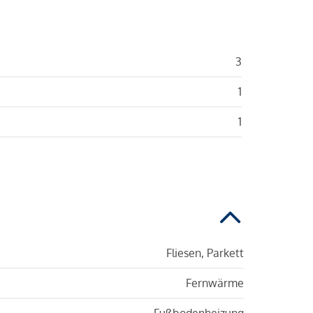
3
1
1
Fliesen, Parkett
Fernwärme
Fußbodenheizung