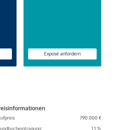
n
Exposé anfordern
reisinformationen
ufpreis
790.000 €
undbucheintragung:
1.1 %