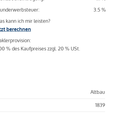
underwerbsteuer:
3.5 %
s kann ich mir leisten?
tzt berechnen
klerprovision:
00 % des Kaufpreises zzgl. 20 % USt.
Altbau
1839