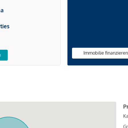
na
ties
Immobilie finanziere
n
P
Ka
Gr