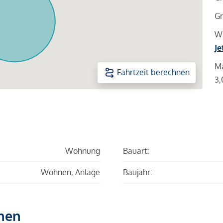
Gr
Wa
Je
Ma
Fahrtzeit berechnen
3,
Wohnung
Bauart:
Wohnen, Anlage
Baujahr:
hen