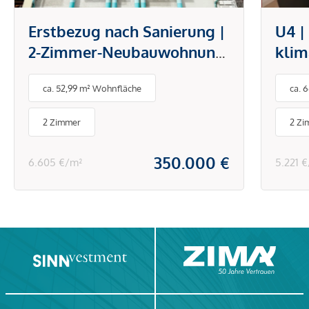
Erstbezug nach Sanierung |
U4 |
2-Zimmer-Neubauwohnung
klim
mit Garage nahe
offe
ca. 52,99 m² Wohnfläche
ca. 
Mariahilfer Straße
mode
Hiet
2 Zimmer
2 Zi
Sch
350.000 €
6.605 €/m²
5.221 