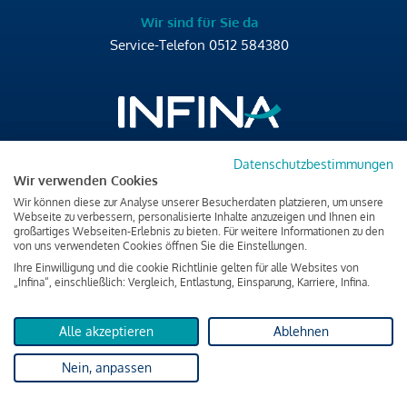
Wir sind für Sie da
Service-Telefon
0512 584380
Datenschutzbestimmungen
Brixner Straße 2/4
Wir verwenden Cookies
6020 Innsbruck
Wir können diese zur Analyse unserer Besucherdaten platzieren, um unsere
T
+43 512 584380
Webseite zu verbessern, personalisierte Inhalte anzuzeigen und Ihnen ein
großartiges Webseiten-Erlebnis zu bieten. Für weitere Informationen zu den
office@infina.at
von uns verwendeten Cookies öffnen Sie die Einstellungen.
Ihre Einwilligung und die cookie Richtlinie gelten für alle Websites von
„Infina“, einschließlich: Vergleich, Entlastung, Einsparung, Karriere, Infina.
Alle akzeptieren
Ablehnen
Impressum
Nein, anpassen
Datenschutz & Cookies
Verbraucherschutzinformation & rechtliche Hinweise