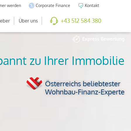
tner werden
Corporate Finance
Kontakt
+43 512 584 380
eber
Über uns
Express
Bewertung
So viel ist Ihre
Immobilie wert
Österreichs beliebtester
Wohnbau-Finanz-Experte