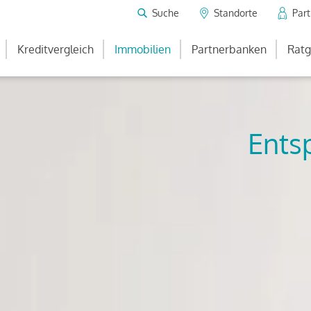
Suche
Standorte
Par
Kreditvergleich
Immobilien
Partnerbanken
Ratg