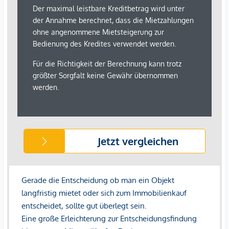
Supermarkt <500m
Bäckerei <500m
Einkaufszentrum <1.000m
Sonstige
Geldautomat <500m
Bank <500m
Post <500m
Polizei <500m
Verkehr
Bus <500m
U-Bahn <500m
Straßenbahn <1.000m
Bahnhof <500m
Autobahnanschluss <4.000m
Angaben Entfernung Luftlinie / Quelle: OpenStreetMap