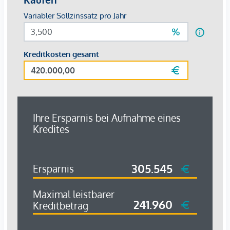
der Immobilienwirtschaft üblichen Geschäftsgebrauch des
Doppelmaklers – einseitig nur für den Vermieter tätig ist.
Infrastruktur / Entfernungen
Gesundheit
Arzt <500m
Apotheke <500m
Klinik <500m
Krankenhaus <1.000m
Kinder & Schulen
Schule <500m
Kindergarten <500m
Universität <1.000m
Höhere Schule <500m
Nahversorgung