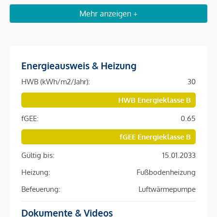
Falle der Vermietung)
Mehr anzeigen +
Fußbodenheizung u. Fußbodenkühlung
(Luftwärmepumpe)
hofseitiger zukünftiger Balkon
Kellerabteil für zusätzlichen Stauraum
Energieausweis & Heizung
geräumiger Fahrradabstellraum im Keller
HWB (kWh/m2/Jahr):
30
Kurzinfos:
HWB Energieklasse B
Baujahr: 1870
fGEE:
0.65
Modernisiert: 2021
Lift vorhanden
fGEE Energieklasse B
Lage:
Gültig bis:
15.01.2033
Die Wohnung liegt in der Pilgramgasse im 5. Wiener
Heizung:
Fußbodenheizung
Gemeindebezirk nahe dem Naschmarkt. Die Liegenschaft
Befeuerung:
Luftwärmepumpe
verfügt über eine ausgezeichnete Infrastruktur durch Busse
und die nahe gelegene U-Bahn Station U4 und künftig auch
Dokumente & Videos