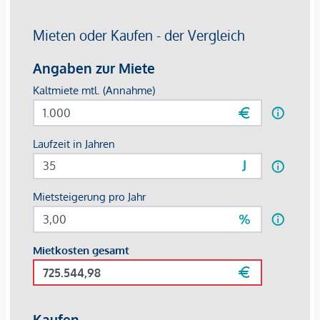
aufgeklärt wurden. Sie bekommen nach Ihrer schriftlichen
Anfrage mit vollständiger Angabe des Namens, Anschrift
und Telefonnummer ein Email, in dem Sie diese Punkte
bestätigen müssen.
Haftungsausschluss:
Wir weisen darauf hin, dass
sämtliche Daten im vorliegenden Angebot sowie die von
unserem Büro an Sie weitergegebenen Auskünfte, vom
Eigentümer der Immobilie zur Verfügung gestellt wurden.
Ebenso sind Informationen von Dritten (z.B. behördliche
Informationen) eingeholt worden, auch für diese können wir
unsererseits keinerlei Haftung für deren uneingeschränkte
Richtigkeit übernehmen.
Wir weisen darauf hin, dass zwischen dem Vermittler und
dem zu vermittelnden Dritten ein familiäres oder
wirtschaftliches Naheverhältnis besteht.
Der Immobilienmakler erklärt, dass er – entgegen dem in