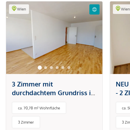
Wien
Wie
3 Zimmer mit
NEU
durchdachtem Grundriss in
- 2 
attraktiver Lage - stilvoll
ca. 70,78 m² Wohnfläche
ca. 
wohnen und sofort
bezugsfertig
3 Zimmer
3 Zi