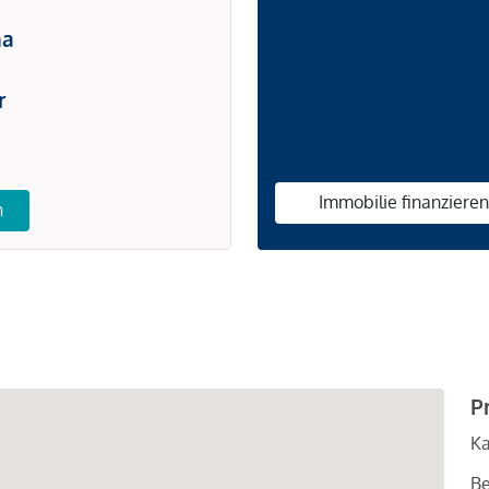
na
r
Immobilie finanziere
n
P
Ka
Be