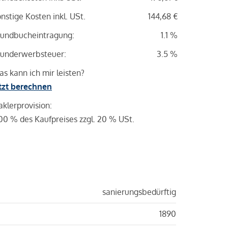
nstige Kosten inkl. USt.
144,68 €
undbucheintragung:
1.1 %
underwerbsteuer:
3.5 %
s kann ich mir leisten?
tzt berechnen
klerprovision:
00 % des Kaufpreises zzgl. 20 % USt.
sanierungsbedürftig
1890