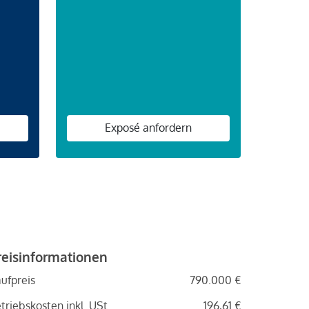
n
Exposé anfordern
reisinformationen
ufpreis
790.000 €
triebskosten inkl. USt.
196,61 €