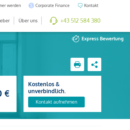
tner werden
Corporate Finance
Kontakt
+43 512 584 380
eber
Über uns
Express
Bewertung
Kostenlos &
unverbindlich.
0 €
Kontakt aufnehmen