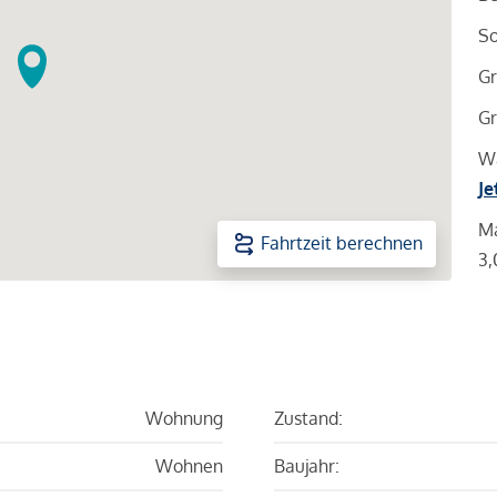
So
Gr
Gr
Wa
Je
Ma
Fahrtzeit berechnen
3,
Wohnung
Zustand:
Wohnen
Baujahr: