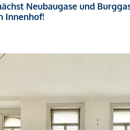
 nächst Neubaugase und Burggas
n Innenhof!