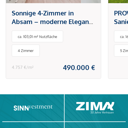
Sonnige 4-Zimmer in
PROV
Absam – moderne Eleganz
Sani
in Ruhelage
Einf
ca. 103,01 m² Nutzfläche
ca. 
Schl
Kru
4 Zimmer
5 Zi
Wör
490.000 €
4.757 €/m²