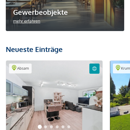
Gewerbeobjekte
mehr erfahren
Neueste Einträge
Absam
Krum