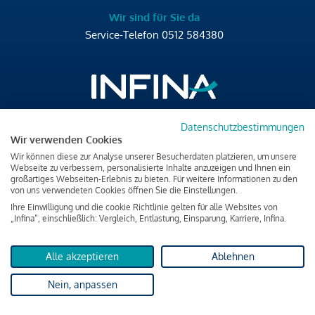
Wir sind für Sie da
Service-Telefon
0512 584380
Datenschutzbestimmungen
Brixner Straße 2/4
Wir verwenden Cookies
6020 Innsbruck
Wir können diese zur Analyse unserer Besucherdaten platzieren, um unsere
T
+43 512 584380
Webseite zu verbessern, personalisierte Inhalte anzuzeigen und Ihnen ein
großartiges Webseiten-Erlebnis zu bieten. Für weitere Informationen zu den
office@infina.at
von uns verwendeten Cookies öffnen Sie die Einstellungen.
Ihre Einwilligung und die cookie Richtlinie gelten für alle Websites von
„Infina“, einschließlich: Vergleich, Entlastung, Einsparung, Karriere, Infina.
Alle akzeptieren
Ablehnen
Impressum
Nein, anpassen
Datenschutz & Cookies
Verbraucherschutzinformation & rechtliche Hinweise