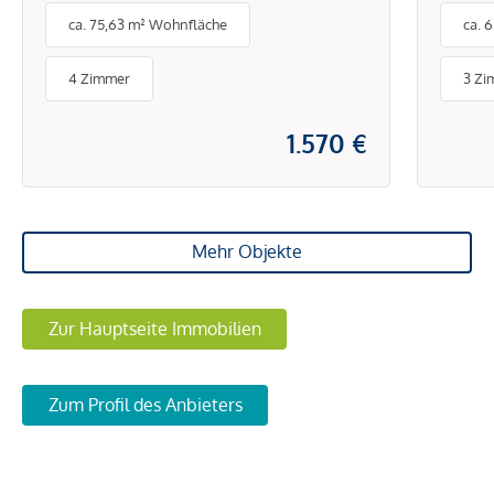
ca. 75,63 m² Wohnfläche
ca. 
ruhiger Lage von Hietzing
4 Zimmer
3 Zi
1.570 €
Mehr Objekte
Zur Hauptseite Immobilien
Zum Profil des Anbieters