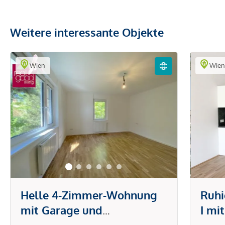
Weitere interessante Objekte
Wien
Wie
Helle 4-Zimmer-Wohnung
Ruh
mit Garage und
I mi
Gemeinschaftsgarten in