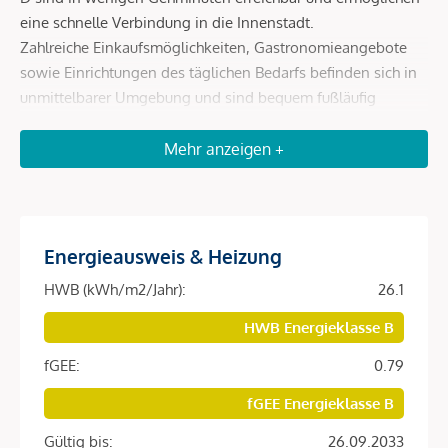
eine schnelle Verbindung in die Innenstadt.
Zahlreiche Einkaufsmöglichkeiten, Gastronomieangebote
sowie Einrichtungen des täglichen Bedarfs befinden sich in
unmittelbarer Umgebung und sind bequem fußläufig
erreichbar.
Erholungs- und Freizeitmöglichkeiten wie der Augarten
Mehr anzeigen +
sowie kulturelle Einrichtungen runden die hervorragende
Lage ab und machen den Standort besonders lebenswert.
Energieausweis & Heizung
Beschreibung *
HWB (kWh/m2/Jahr):
26.1
Diese hochwertig ausgestattete Wohnung befindet sich im
HWB Energieklasse B
fertiggestellten Neubauprojekt
SOPHIE
in begehrter Lage
fGEE:
0.79
des 9. Wiener Gemeindebezirks.
fGEE Energieklasse B
Die Einheit überzeugt durch ein modernes Wohnkonzept,
helle Räume und eine angenehme Wohnatmosphäre.
Gültig bis:
26.09.2033