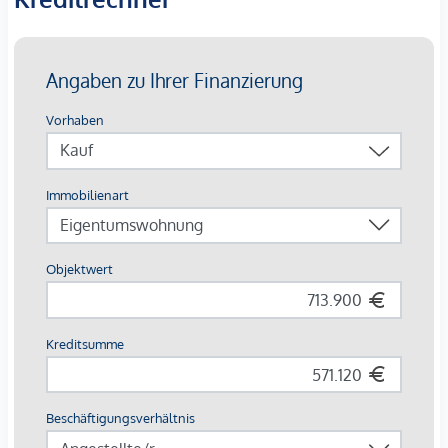
Bei den dargestellten Bildern handelt es sich um
Musterfotos der Wohnung. Abweichungen zur tatsächlichen
Ausführung und Ausstattung sind möglich.
Die Wohnungen sind teilweise bis Ende 2029 befristet
vermietet.
Ein
KFZ- Garagenstellplatz
kann optional zum
Kaufpreis
von € 42.500,-
dazu erworben werden.
Wir weisen darauf hin, dass zwischen dem Vermittler und
dem zu vermittelnden Dritten ein familiäres oder
wirtschaftliches Naheverhältnis besteht.
Der Vermittler ist als Doppelmakler tätig.
*Der Vertrag kommt nicht mit der INFINA Credit Broker
GmbH zustande. Das Objekt wird von einem externen