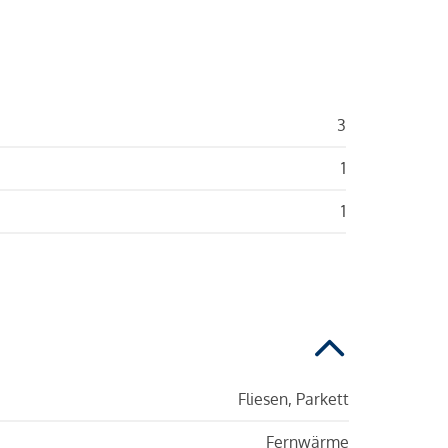
3
1
1
Fliesen, Parkett
Fernwärme