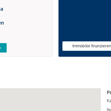
na
en
Immobilie finanziere
n
P
Ka
Be