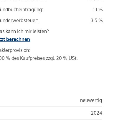
undbucheintragung:
1.1 %
underwerbsteuer:
3.5 %
s kann ich mir leisten?
tzt berechnen
klerprovision:
00 % des Kaufpreises zzgl. 20 % USt.
neuwertig
2024