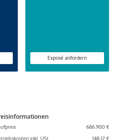
n
Exposé anfordern
reisinformationen
ufpreis
686.900 €
triebskosten inkl. USt.
148,12 €