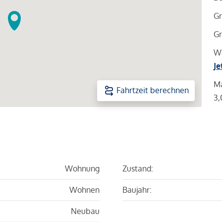
Gr
Gr
Wa
Je
Ma
Fahrtzeit berechnen
3,
Wohnung
Zustand:
Wohnen
Baujahr:
Neubau