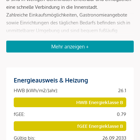
eine schnelle Verbindung in die Innenstadt.
Zahlreiche Einkaufsmöglichkeiten, Gastronomieangebote
sowie Einrichtungen des täglichen Bedarfs befinden sich in
unmittelbarer Umgebung und sind bequem fußläufig
erreichbar.
Erholungs- und Freizeitmöglichkeiten wie der Augarten
Mehr anzeigen +
sowie kulturelle Einrichtungen runden die hervorragende
Lage ab und machen den Standort besonders lebenswert.
Energieausweis & Heizung
Beschreibung *
HWB (kWh/m2/Jahr):
26.1
Diese hochwertig ausgestattete Wohnung befindet sich im
HWB Energieklasse B
fertiggestellten Neubauprojekt
SOPHIE
in begehrter Lage
fGEE:
0.79
des 9. Wiener Gemeindebezirks.
fGEE Energieklasse B
Die Einheit überzeugt durch ein modernes Wohnkonzept,
helle Räume und eine angenehme Wohnatmosphäre.
Gültig bis:
26.09.2033