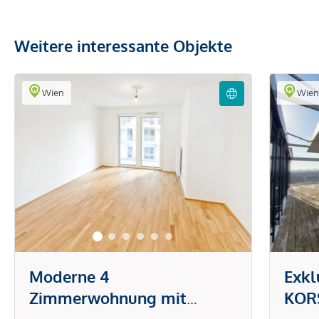
Weitere interessante Objekte
Wien
Wie
Moderne 4
Exkl
Zimmerwohnung mit
KORS
großzügiger Freifläche!
Herz