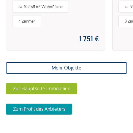
ca. 102,65 m² Wohnfläche
ca. 
4 Zimmer
3 Zi
1.751 €
Mehr Objekte
Zur Hauptseite Immobilien
Zum Profil des Anbieters