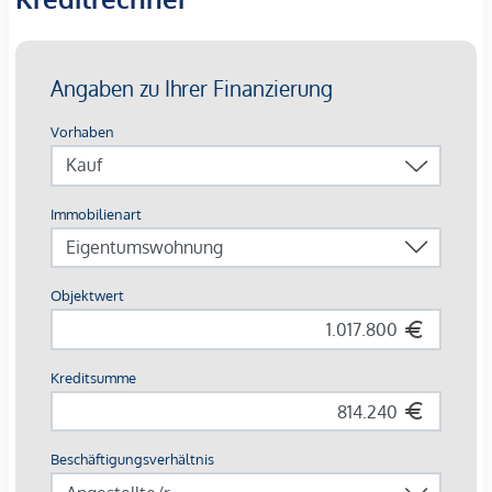
Bei den dargestellten Bildern handelt es sich um
Musterfotos der Wohnung. Abweichungen zur tatsächlichen
Ausführung und Ausstattung sind möglich.
Die Wohnungen sind teilweise bis Ende 2029 befristet
vermietet.
Ein
KFZ- Garagenstellplatz
kann optional zum
Kaufpreis
von € 42.500,-
dazu erworben werden.
Wir weisen darauf hin, dass zwischen dem Vermittler und
dem zu vermittelnden Dritten ein familiäres oder
wirtschaftliches Naheverhältnis besteht.
Der Vermittler ist als Doppelmakler tätig.
*Der Vertrag kommt nicht mit der INFINA Credit Broker
GmbH zustande. Das Objekt wird von einem externen