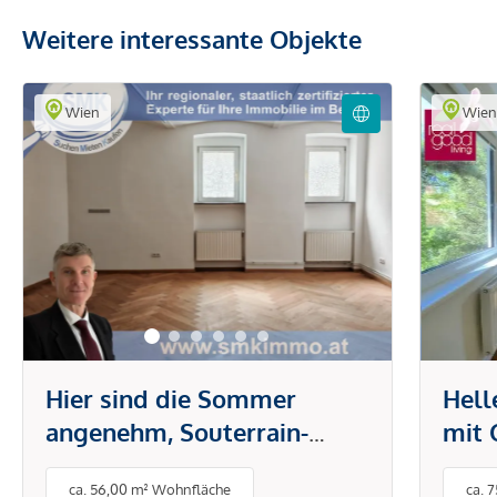
Weitere interessante Objekte
Wien
Wie
Hier sind die Sommer
Hel
angenehm, Souterrain-
mit 
Eigentum mit
Geme
ca. 56,00 m² Wohnfläche
ca. 