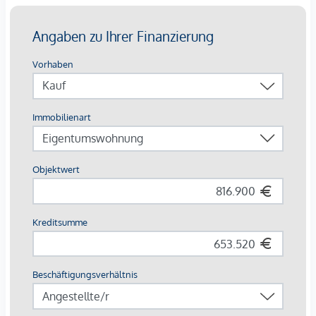
Bei den dargestellten Bildern handelt es sich um
Musterfotos der Wohnung. Abweichungen zur tatsächlichen
Ausführung und Ausstattung sind möglich.
Die Wohnungen sind teilweise bis Ende 2029 befristet
vermietet.
Ein
KFZ- Garagenstellplatz
kann optional zum
Kaufpreis
von € 42.500,-
dazu erworben werden.
Wir weisen darauf hin, dass zwischen dem Vermittler und
dem zu vermittelnden Dritten ein familiäres oder
wirtschaftliches Naheverhältnis besteht.
Der Vermittler ist als Doppelmakler tätig.
*Der Vertrag kommt nicht mit der INFINA Credit Broker
GmbH zustande. Das Objekt wird von einem externen
Immobilienunternehmen angeboten. Allfällige aus dem