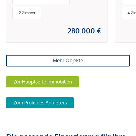
Terrassenmöglichkeit!
ruhi
2 Zimmer
4 Z
280.000 €
Mehr Objekte
Zur Hauptseite Immobilien
Zum Profil des Anbieters