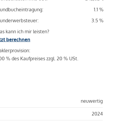
undbucheintragung:
1.1 %
underwerbsteuer:
3.5 %
s kann ich mir leisten?
tzt berechnen
klerprovision:
00 % des Kaufpreises zzgl. 20 % USt.
neuwertig
2024