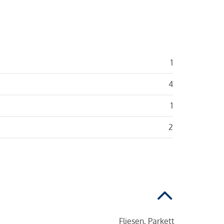
1
4
1
2
Fliesen, Parkett