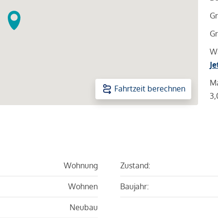
Gr
Gr
Wa
Je
Ma
Fahrtzeit berechnen
3,
Wohnung
Zustand:
Wohnen
Baujahr:
Neubau