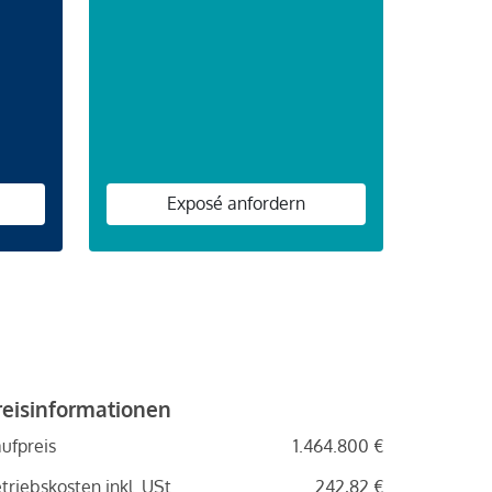
n
Exposé anfordern
reisinformationen
ufpreis
1.464.800 €
triebskosten inkl. USt.
242,82 €