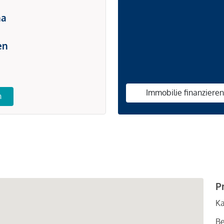
na
en
Immobilie finanziere
n
P
Ka
Be