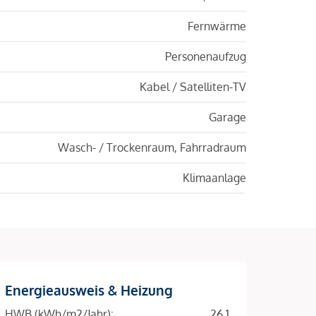
Fernwärme
Personenaufzug
Kabel / Satelliten-TV
Garage
Wasch- / Trockenraum, Fahrradraum
Klimaanlage
Energieausweis & Heizung
HWB (kWh/m2/Jahr):
26.1