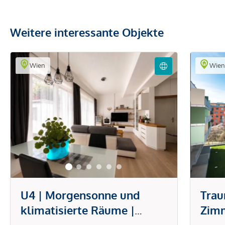
Weitere interessante Objekte
Wien
Wie
U4 | Morgensonne und
Trau
klimatisierte Räume |
Zim
offener Wohn-/Essbereich |
Logg