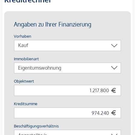
Bei den dargestellten Bildern handelt es sich um
Musterfotos der Wohnung. Abweichungen zur tatsächlichen
Ausführung und Ausstattung sind möglich.
Die Wohnungen sind teilweise bis Ende 2029 befristet
vermietet.
Ein
KFZ- Garagenstellplatz
kann optional zum
Kaufpreis
von € 42.500,-
dazu erworben werden.
Wir weisen darauf hin, dass zwischen dem Vermittler und
dem zu vermittelnden Dritten ein familiäres oder
wirtschaftliches Naheverhältnis besteht.
Der Vermittler ist als Doppelmakler tätig.
*Der Vertrag kommt nicht mit der INFINA Credit Broker
GmbH zustande. Das Objekt wird von einem externen