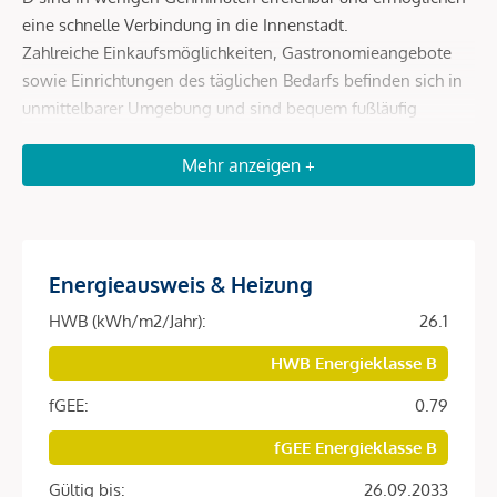
eine schnelle Verbindung in die Innenstadt.
Zahlreiche Einkaufsmöglichkeiten, Gastronomieangebote
sowie Einrichtungen des täglichen Bedarfs befinden sich in
unmittelbarer Umgebung und sind bequem fußläufig
erreichbar.
Erholungs- und Freizeitmöglichkeiten wie der Augarten
Mehr anzeigen +
sowie kulturelle Einrichtungen runden die hervorragende
Lage ab und machen den Standort besonders lebenswert.
Energieausweis & Heizung
Beschreibung *
HWB (kWh/m2/Jahr):
26.1
Diese hochwertig ausgestattete Wohnung befindet sich im
HWB Energieklasse B
fertiggestellten Neubauprojekt
SOPHIE
in begehrter Lage
fGEE:
0.79
des 9. Wiener Gemeindebezirks.
fGEE Energieklasse B
Die Einheit überzeugt durch ein modernes Wohnkonzept,
helle Räume und eine angenehme Wohnatmosphäre.
Gültig bis:
26.09.2033