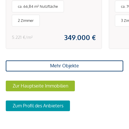
ca. 66,84 m² Nutzfläche
ca. 
moderne Ausstattung | U4
Hietzing und Park
2 Zimmer
3 Zi
Schönbrunn
349.000 €
5.221 €/m²
Mehr Objekte
Zur Hauptseite Immobilien
Zum Profil des Anbieters