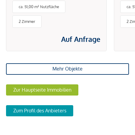
ca. 51,00 m² Nutzfläche
ca. 
PAUSCHALMIETE INKL.
BETRIEBS- UND
2 Zimmer
2 Zi
ENERGIEKOSTEN
Auf Anfrage
Mehr Objekte
Zur Hauptseite Immobilien
Zum Profil des Anbieters