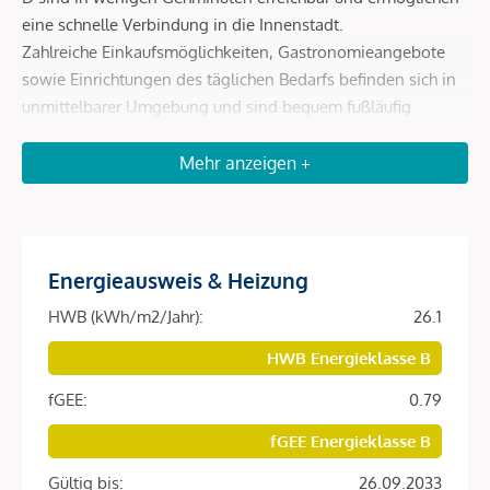
eine schnelle Verbindung in die Innenstadt.
Zahlreiche Einkaufsmöglichkeiten, Gastronomieangebote
sowie Einrichtungen des täglichen Bedarfs befinden sich in
unmittelbarer Umgebung und sind bequem fußläufig
erreichbar.
Erholungs- und Freizeitmöglichkeiten wie der Augarten
Mehr anzeigen +
sowie kulturelle Einrichtungen runden die hervorragende
Lage ab und machen den Standort besonders lebenswert.
Energieausweis & Heizung
Beschreibung *
HWB (kWh/m2/Jahr):
26.1
Diese hochwertig ausgestattete Vorsorgewohnung befindet
HWB Energieklasse B
sich im fertiggestellten Neubauprojekt
SOPHIE
in begehrter
fGEE:
0.79
Lage des 9. Wiener Gemeindebezirks.
fGEE Energieklasse B
Die Einheit überzeugt durch ein modernes Wohnkonzept,
helle Räume und eine angenehme Wohnatmosphäre.
Gültig bis:
26.09.2033