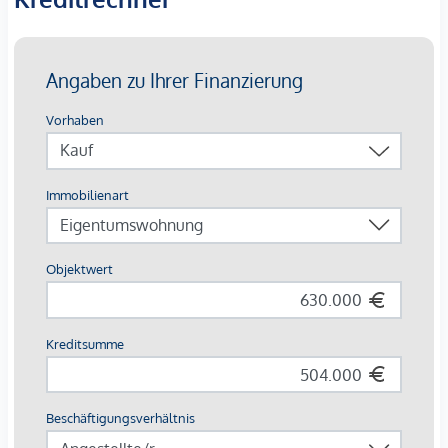
Der
angeführte Kaufpreis
ist ein
Nettopreis zzgl. 20%
Umsatzsteuer.
Die Wohnungen sind teilweise bis Ende 2029 befristet
vermietet.
Ein KFZ - Garagenstellplatz
kann optional zum
Kaufpreis
von € 36.800,- zzgl. 20 % USt.
dazu erworben werden.
Die monatliche Nettomiete für die Wohnung beträgt
EUR 1.352,09
Wir weisen darauf hin, dass zwischen dem Vermittler und
dem zu vermittelnden Dritten ein familiäres oder
wirtschaftliches Naheverhältnis besteht.
Der Vermittler ist als Doppelmakler tätig.