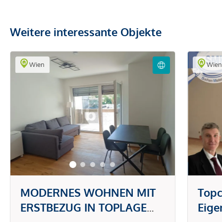
Weitere interessante Objekte
Wien
Wie
MODERNES WOHNEN MIT
Topc
ERSTBEZUG IN TOPLAGE
Eig
DONAUSTADT -
gefr