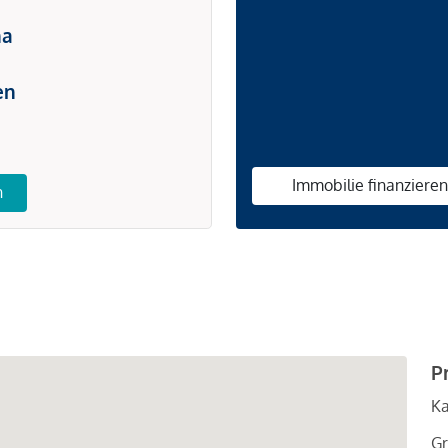
na
en
Immobilie finanziere
n
P
Ka
Gr