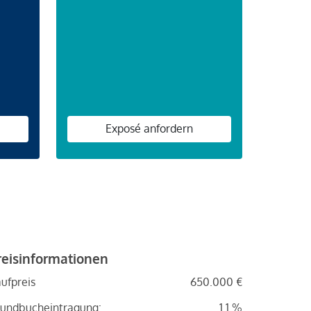
n
Exposé anfordern
reisinformationen
ufpreis
650.000 €
undbucheintragung:
1.1 %