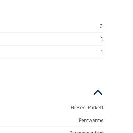
3
1
1
Fliesen, Parkett
Fernwärme
Personenaufzug