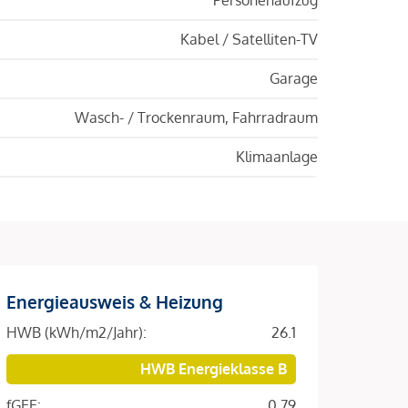
Kabel / Satelliten-TV
Garage
Wasch- / Trockenraum, Fahrradraum
Klimaanlage
Energieausweis & Heizung
HWB (kWh/m2/Jahr):
26.1
HWB Energieklasse B
fGEE:
0.79