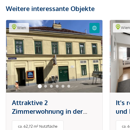
Weitere interessante Objekte
Wien
Wie
Attraktive 2
It's
Zimmerwohnung in der
und 
Brunnengasse
Tech
ca. 62,72 m² Nutzfläche
ca. 
Klim