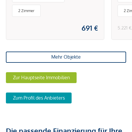
& Sc
2 Zimmer
2 Zi
691 €
5.221 
Mehr Objekte
Zur Hauptseite Immobilien
Zum Profil des Anbieters
Die passende Finanzierung für Ihre