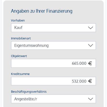
Umsatzsteuer.
Die Wohnungen sind teilweise bis Ende 2029 befristet
vermietet.
Ein KFZ - Garagenstellplatz
kann optional zum
Kaufpreis
von € 36.800,- zzgl. 20 % USt.
dazu erworben werden.
Die monatliche Nettomiete für die Wohnung beträgt
EUR 1.460,82
Wir weisen darauf hin, dass zwischen dem Vermittler und
dem zu vermittelnden Dritten ein familiäres oder
wirtschaftliches Naheverhältnis besteht.
Der Vermittler ist als Doppelmakler tätig.
*Der Vertrag kommt nicht mit der INFINA Credit Broker
GmbH zustande. Das Objekt wird von einem externen