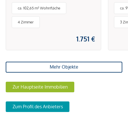
großzügiger Freifläche!
Herz
ca. 102,65 m² Wohnfläche
ca. 
4 Zimmer
3 Zi
1.751 €
Mehr Objekte
Zur Hauptseite Immobilien
Zum Profil des Anbieters