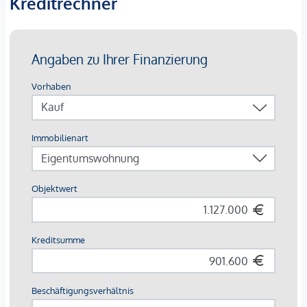
Kreditrechner
Der
angeführte Kaufpreis
ist ein
Nettopreis zzgl. 20%
Umsatzsteuer.
Die Wohnungen sind teilweise bis Ende 2029 befristet
vermietet.
Ein KFZ - Garagenstellplatz
kann optional zum
Kaufpreis
von € 36.800,- zzgl. 20 % USt.
dazu erworben werden.
Die monatliche Nettomiete für die Wohnung beträgt EUR
2425,38.
Wir weisen darauf hin, dass zwischen dem Vermittler und
dem zu vermittelnden Dritten ein familiäres oder
wirtschaftliches Naheverhältnis besteht.
Der Vermittler ist als Doppelmakler tätig.