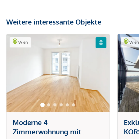
Weitere interessante Objekte
Wien
Wie
Moderne 4
Exkl
Zimmerwohnung mit
KORS