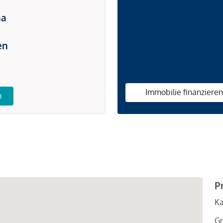
na
en
Immobilie finanziere
n
P
Ka
Gr