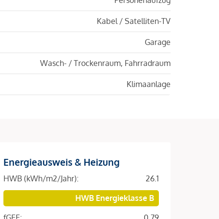
Kabel / Satelliten-TV
Garage
Wasch- / Trockenraum, Fahrradraum
Klimaanlage
Energieausweis & Heizung
HWB (kWh/m2/Jahr):
26.1
HWB Energieklasse B
fGEE:
0.79