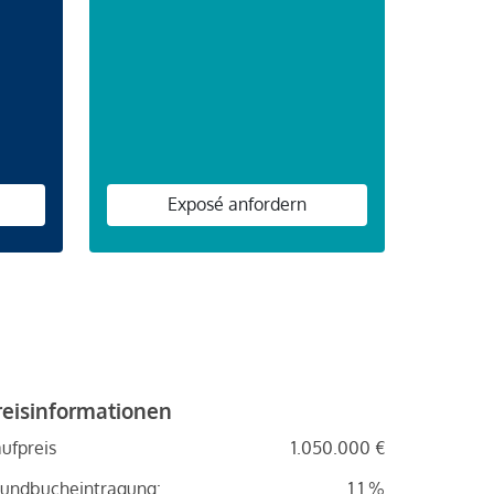
n
Exposé anfordern
reisinformationen
ufpreis
1.050.000 €
undbucheintragung:
1.1 %