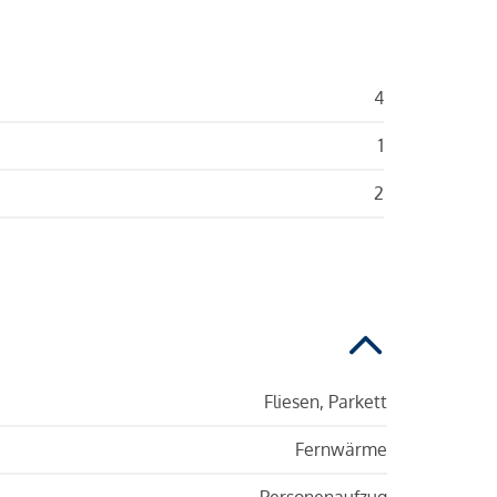
4
1
2
Fliesen, Parkett
Fernwärme
Personenaufzug