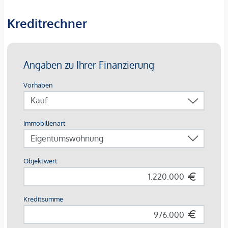
Wohnqualität und eignet sich ideal für alle, die modernes
Wohnen in zentraler Lage schätzen.
Kreditrechner
Der
angeführte Kaufpreis
ist ein
Nettopreis zzgl. 20%
Umsatzsteuer.
Die Wohnungen sind teilweise bis Ende 2029 befristet
vermietet.
Ein KFZ - Garagenstellplatz
kann optional zum
Kaufpreis
von € 36.800,- zzgl. 20 % USt.
dazu erworben werden.
Die monatliche Nettomiete für die Wohnung beträgt
EUR 2.456,29
Wir weisen darauf hin, dass zwischen dem Vermittler und
dem zu vermittelnden Dritten ein familiäres oder
wirtschaftliches Naheverhältnis besteht.
Der Vermittler ist als Doppelmakler tätig.