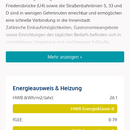
Friedensbrücke (U4) sowie die Straßenbahnlinien 5, 33 und
D sind in wenigen Gehminuten erreichbar und ermöglichen
eine schnelle Verbindung in die Innenstadt.
Zahlreiche Einkaufsmöglichkeiten, Gastronomieangebote
sowie Einrichtungen des täglichen Bedarfs befinden sich in
unmittelbarer Umgebung und sind bequem fußläufig
erreichbar.
Erholungs- und Freizeitmöglichkeiten wie der Augarten
Mehr anzeigen +
sowie kulturelle Einrichtungen runden die hervorragende
Lage ab und machen den Standort besonders lebenswert.
Energieausweis & Heizung
Beschreibung *
HWB (kWh/m2/Jahr):
26.1
Diese hochwertig ausgestattete Vorsorgewohnung befindet
HWB Energieklasse B
sich im fertiggestellten Neubauprojekt
SOPHIE
in begehrter
fGEE:
0.79
Lage des 9. Wiener Gemeindebezirks.