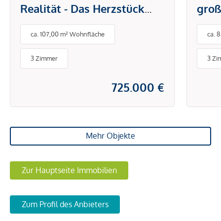
Realität - Das Herzstück
groß
städtischen Lebens
ca. 107,00 m² Wohnfläche
ca. 
3 Zimmer
3 Zi
725.000 €
Mehr Objekte
Zur Hauptseite Immobilien
Zum Profil des Anbieters