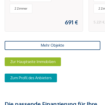
& Sc
2 Zimmer
2 Zi
691 €
5.221 
Mehr Objekte
Zur Hauptseite Immobilien
Zum Profil des Anbieters
Die passende Finanzierung für Ihre