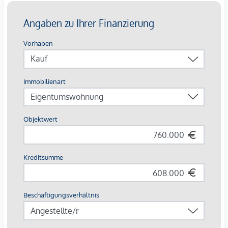
Umsatzsteuer.
Die Wohnungen sind teilweise bis Ende 2029 befristet
vermietet.
Ein KFZ - Garagenstellplatz
kann optional zum
Kaufpreis
von € 36.800,- zzgl. 20 % USt.
dazu erworben werden.
Die monatliche Nettomiete für die Wohnung beträgt
EUR 1.578,07
Wir weisen darauf hin, dass zwischen dem Vermittler und
dem zu vermittelnden Dritten ein familiäres oder
wirtschaftliches Naheverhältnis besteht.
Der Vermittler ist als Doppelmakler tätig.
*Der Vertrag kommt nicht mit der INFINA Credit Broker
GmbH zustande. Das Objekt wird von einem externen