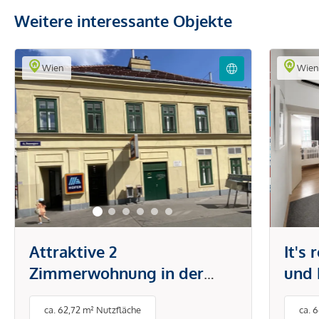
Weitere interessante Objekte
Wien
Wie
Attraktive 2
It's
Zimmerwohnung in der
und 
Brunnengasse
Tech
ca. 62,72 m² Nutzfläche
ca. 
Klim