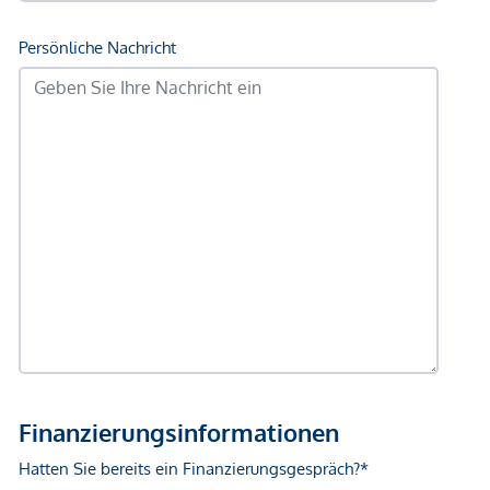
Einkaufszentrum <1.750m
Sonstige
Geldautomat <250m
Bank <250m
Post <250m
Polizei <250m
Verkehr
Bus <250m
U-Bahn <250m
Straßenbahn <250m
Bahnhof <250m
Autobahnanschluss <1.250m
Angaben Entfernung Luftlinie / Quelle: OpenStreetMap