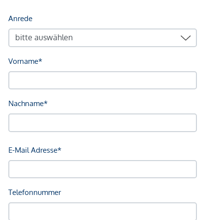
Infrastruktur / Entfernungen
Gesundheit
Arzt <250m
Apotheke <500m
Klinik <500m
Krankenhaus <1.250m
Kinder & Schulen
Schule <500m
Kindergarten <250m
Universität <250m
Höhere Schule <1.000m
Nahversorgung
Supermarkt <250m
Bäckerei <250m