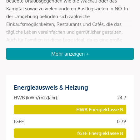
beliebte Urlaubsgegenden wie die Wachau oder das
Kamptal sowie zu vielen anderen Ausflugszielen in NÖ. In
der Umgebung befinden sich zahlreiche
Einkaufsmöglichkeiten, Restaurants und Cafés, die das
tägliche Leben vereinfachen und gemütlicher gestalten.
Auch für Familien ist diese Lage ideal, da es eine große
Auswahl an Schulen, Kindergärten, Universitäten und
Mehr anzeigen +
höheren Schulen gibt, die alle in kurzer Entfernung
erreichbar sind. So können Sie sicher sein, dass Ihre Kinder
eine erstklassige Ausbildung in Ihrer Nähe erhalten.
Energieausweis & Heizung
Beschreibung *
HWB (kWh/m2/Jahr):
24.7
HWB Energieklasse B
Willkommen in Ihrem neuen Zuhause im Herzen des 9.
Wiener Gemeindebezirks! Befristet vermietete
fGEE:
0.79
Eigentumswohnungen!
fGEE Energieklasse B
Dieses moderne Wohnprojekt im begehrten Alsergrund