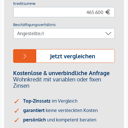
Wohnflächen von ca. 32 bis 129 m²
70 Tiefgaragenplätze (E-Ladestationen möglich)
Balkone, Terrassen oder Loggien
Shared Office Space
Fitnessraum
Gemeinschaftsraum mit Küche
Dachterrasse im 10. Obergeschoss
Jugend- und Kinderspielraum
Paketraum und Waschküche
Kinderwagenabstellräume
Fahrradreparaturraum
Althan Quartier Service-App
Ausstattung:
Fußbodenheizung und -Kühlung mittels
Fernwärme/Fernkälte
Klimaanlage im 8. Obergeschoss und 1. Dachgeschoss
Bodentiefe Holz-Alu-Fenster