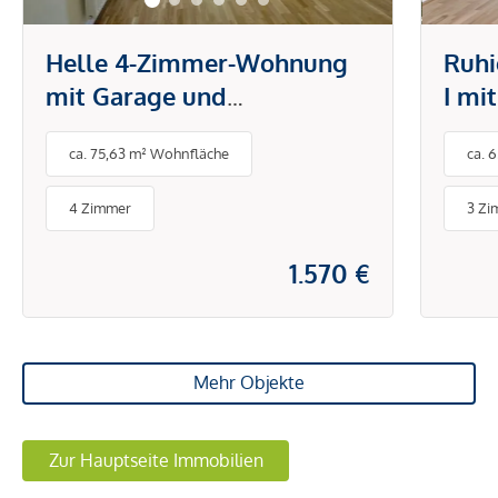
Helle 4-Zimmer-Wohnung
Ruh
mit Garage und
I mi
Gemeinschaftsgarten in
ca. 75,63 m² Wohnfläche
ca. 
ruhiger Lage von Hietzing
4 Zimmer
3 Zi
1.570 €
Mehr Objekte
Zur Hauptseite Immobilien