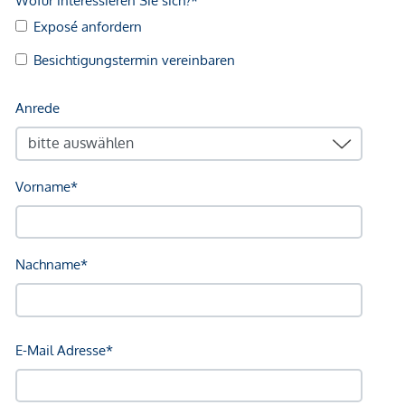
dem zu vermittelnden Dritten ein familiäres oder
wirtschaftliches Naheverhältnis besteht.
Der Vermittler ist als Doppelmakler tätig.
Infrastruktur / Entfernungen
Gesundheit
Arzt <250m
Apotheke <500m
Klinik <500m
Krankenhaus <1.250m
Kinder & Schulen
Schule <500m
Kindergarten <250m
Universität <250m
Höhere Schule <1.000m