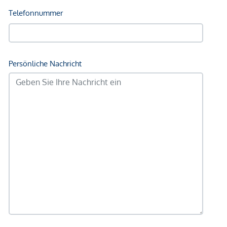
Nahversorgung
Supermarkt <250m
Bäckerei <250m
Einkaufszentrum <1.750m
Sonstige
Geldautomat <250m
Bank <250m
Post <250m
Polizei <250m
Verkehr
Bus <250m
U-Bahn <250m
Straßenbahn <250m
Bahnhof <250m
Autobahnanschluss <1.250m