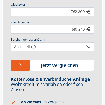
Das Projekt auf einen Blick:
151 freifinanzierte Wohnungen
1- bis 5-Zimmer-Wohnungen
Wohnflächen von ca. 32 bis 129 m²
70 Tiefgaragenplätze (E-Ladestationen möglich)
Balkone, Terrassen oder Loggien
Shared Office Space
Fitnessraum
Gemeinschaftsraum mit Küche
Dachterrasse im 10. Obergeschoss
Jugend- und Kinderspielraum
Paketraum und Waschküche
Kinderwagenabstellräume
Fahrradreparaturraum
Althan Quartier Service-App
Ausstattung: