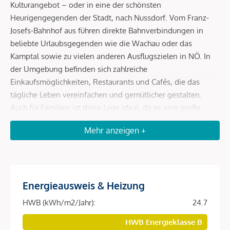
Kulturangebot – oder in eine der schönsten
Heurigengegenden der Stadt, nach Nussdorf. Vom Franz-
Josefs-Bahnhof aus führen direkte Bahnverbindungen in
beliebte Urlaubsgegenden wie die Wachau oder das
Kamptal sowie zu vielen anderen Ausflugszielen in NÖ. In
der Umgebung befinden sich zahlreiche
Einkaufsmöglichkeiten, Restaurants und Cafés, die das
tägliche Leben vereinfachen und gemütlicher gestalten.
Auch für Familien ist diese Lage ideal, da es eine große
Auswahl an Schulen, Kindergärten, Universitäten und
Mehr anzeigen +
höheren Schulen gibt, die alle in kurzer Entfernung
erreichbar sind. So können Sie sicher sein, dass Ihre Kinder
eine erstklassige Ausbildung in Ihrer Nähe erhalten.
Energieausweis & Heizung
Beschreibung *
HWB (kWh/m2/Jahr):
24.7
HWB Energieklasse B
Willkommen in Ihrem neuen Zuhause im Herzen des 9.