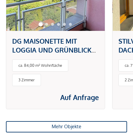
DG MAISONETTE MIT
STI
LOGGIA UND GRÜNBLICK
DAC
IN DONAU NÄHE
BAL
ca. 84,00 m² Wohnfläche
ca. 
3 Zimmer
2 Zi
Auf Anfrage
Mehr Objekte