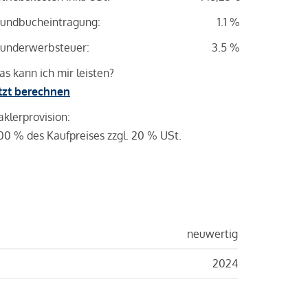
undbucheintragung:
1.1 %
underwerbsteuer:
3.5 %
s kann ich mir leisten?
tzt berechnen
klerprovision:
00 % des Kaufpreises zzgl. 20 % USt.
neuwertig
2024