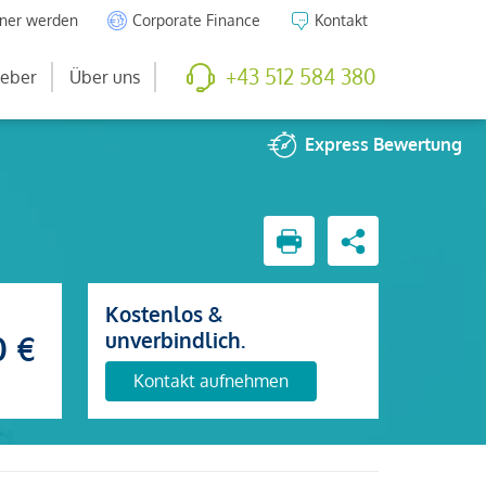
tner werden
Corporate Finance
Kontakt
+43 512 584 380
eber
Über uns
Express
Bewertung
Kostenlos &
unverbindlich.
0 €
Kontakt aufnehmen