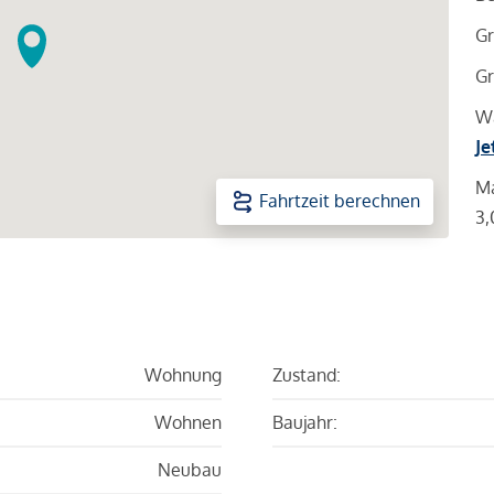
Gr
Gr
Wa
Je
Ma
Fahrtzeit berechnen
3,
Wohnung
Zustand:
Wohnen
Baujahr:
Neubau