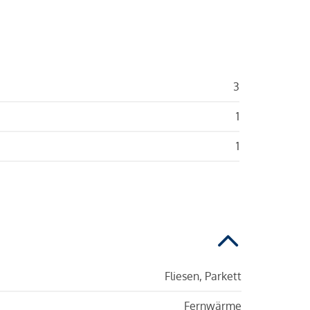
3
1
1
Fliesen, Parkett
Fernwärme