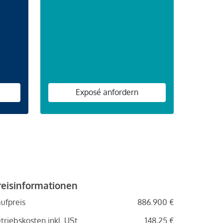
n
Exposé anfordern
reisinformationen
ufpreis
886.900 €
triebskosten inkl. USt.
148,25 €