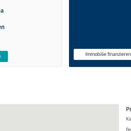
na
en
Immobilie finanziere
n
P
Ka
Be