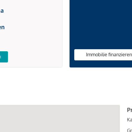
na
en
Immobilie finanziere
n
P
Ka
Gr