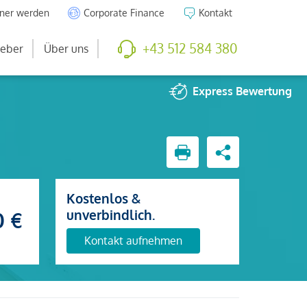
tner werden
Corporate Finance
Kontakt
+43 512 584 380
eber
Über uns
Express
Bewertung
Kostenlos &
unverbindlich.
0 €
Kontakt aufnehmen