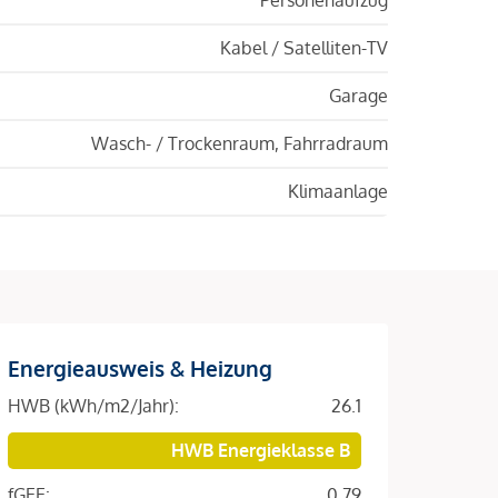
Kabel / Satelliten-TV
Garage
Wasch- / Trockenraum, Fahrradraum
Klimaanlage
Energieausweis & Heizung
HWB (kWh/m2/Jahr):
26.1
HWB Energieklasse B
fGEE:
0.79