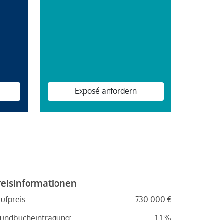
n
Exposé anfordern
reisinformationen
ufpreis
730.000 €
undbucheintragung:
1.1 %