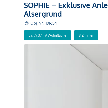
SOPHIE – Exklusive Anl
Alsergrund
Obj. Nr.: 191654
ca. 77,37 m² Wohnfläche
3 Zimmer