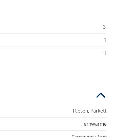
3
1
1
Fliesen, Parkett
Fernwärme
Personenaufzug