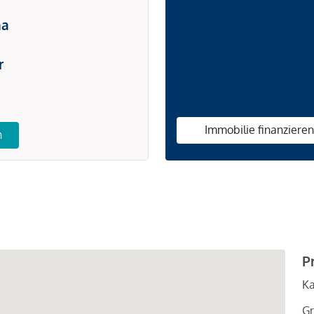
na
r
Immobilie finanziere
n
P
Ka
Gr