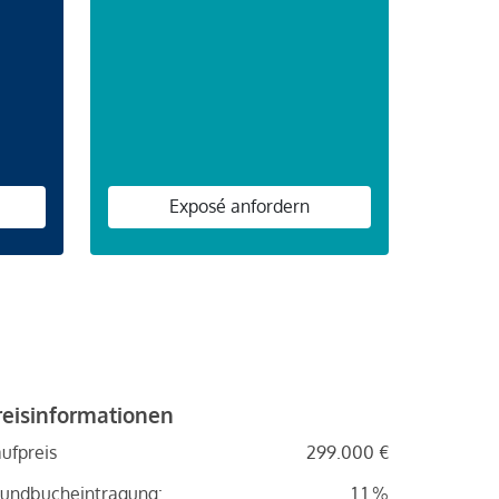
n
Exposé anfordern
reisinformationen
ufpreis
299.000 €
undbucheintragung:
1.1 %