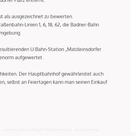
st als ausgezeichnet zu bewerten.
raßenbahn-Linien 1, 6, 18, 62, die Badner-Bahn
 Umgebung.
esultierenden U-Bahn-Station „Matzleinsdorfer
ur enorm aufgewertet.
ichkeiten. Der Hauptbahnhof gewährleistet auch
n, selbst an Feiertagen kann man seinen Einkauf
e
, einer sehr ruhigen Seitengasse, nur wenige