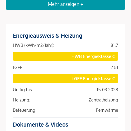
Mehr anzeigen +
Ein Teil der Einheiten ist unbefristet vermietet und generiert
stabile laufende Einnahmen.
Diese Tops bieten insbesondere eines, langfristiges
Wertsteigerungspotenzial in absoluter Innenstadtlage
Energieausweis & Heizung
Value-Add durch Sanierung
HWB (kWh/m2/Jahr):
81.7
Parallel dazu stehen bestandsfreie sowie
HWB Energieklasse C
sanierungsbedürftige Einheiten zur Verfügung.
fGEE:
2.51
Individuelle Neugestaltung möglich
fGEE Energieklasse C
Optimierung von Grundrissen dank Skelettbauweise
Wertsteigerung durch gezielte Aufwertung
Gültig bis:
15.03.2028
Heizung:
Zentralheizung
Das Projekt im Überblick
Befeuerung:
Fernwärme
39 Wohn- und Gewerbeeinheiten
Erdgeschoß sowie 8 Obergeschoße
Dokumente & Videos
Teilweise mit Dachterrassen ausgestattet