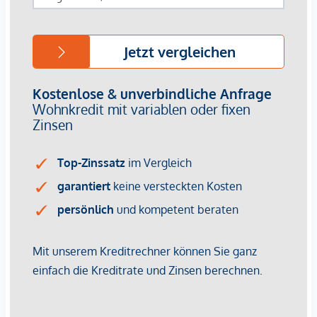
werden. Ein Ankauf zu einem Vorsorgekaufpreis netto mit
gesondert ausgewiesener Umsatzsteuer ist bei diesem
Projekt nicht vorgesehen. Für weiterführende Informationen
oder eine persönliche Beratung stehen wir Ihnen
selbstverständlich gerne zur Verfügung.
Wir weisen darauf hin, dass zwischen dem Vermittler und
dem zu vermittelnden Dritten ein familiäres oder
wirtschaftliches Naheverhältnis besteht.
Der Vermittler ist als Doppelmakler tätig.
Infrastruktur / Entfernungen
Gesundheit
Arzt <250m
Apotheke <250m
Klinik <250m
Krankenhaus <500m