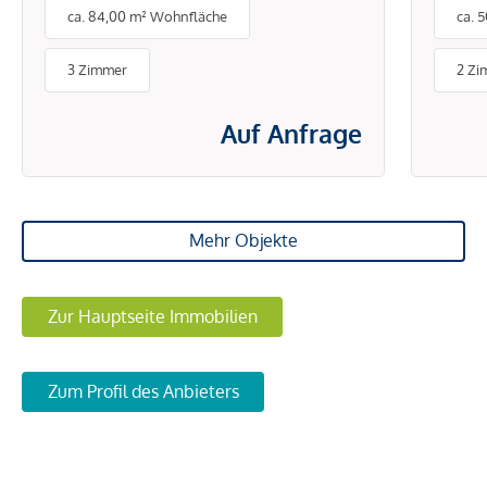
ca. 84,00 m² Wohnfläche
ca. 
3 Zimmer
2 Zi
Auf Anfrage
Mehr Objekte
Zur Hauptseite Immobilien
Zum Profil des Anbieters