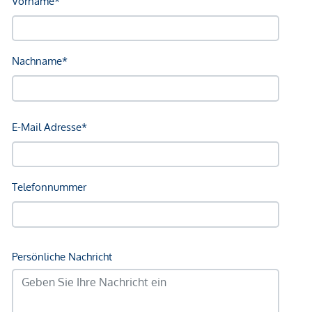
Verkehr
Bus <250m
U-Bahn <250m
Straßenbahn <250m
Bahnhof <250m
Autobahnanschluss <3.250m
Angaben Entfernung Luftlinie / Quelle: OpenStreetMap
*Der Vertrag kommt nicht mit der INFINA Credit Broker
GmbH zustande. Das Objekt wird von einem externen
Immobilienunternehmen angeboten. Allfällige aus dem
Vertragsabschluss resultierende Rechte sind ausschließlich
gegenüber dem anbietenden Immobilienunternehmen
geltend zu machen. Wir weisen Sie darauf hin, dass die
gemachten Angaben und Informationen lediglich
unverbindliche Vorabinformationen sind und daher ohne