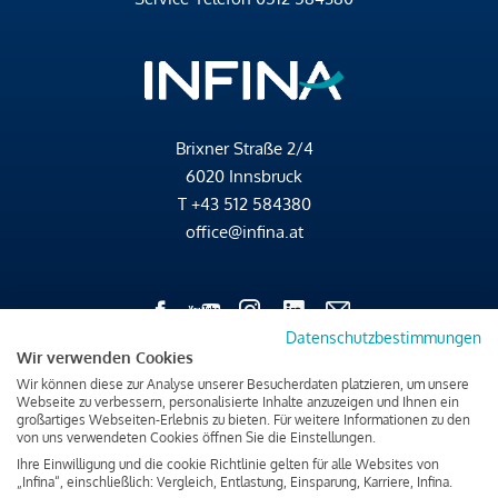
Brixner Straße 2/4
6020 Innsbruck
T
+43 512 584380
office@infina.at
Datenschutzbestimmungen
Wir verwenden Cookies
Impressum
Wir können diese zur Analyse unserer Besucherdaten platzieren, um unsere
Webseite zu verbessern, personalisierte Inhalte anzuzeigen und Ihnen ein
Datenschutz & Cookies
großartiges Webseiten-Erlebnis zu bieten. Für weitere Informationen zu den
Verbraucherschutzinformation & rechtliche Hinweise
von uns verwendeten Cookies öffnen Sie die Einstellungen.
Ihre Einwilligung und die cookie Richtlinie gelten für alle Websites von
„Infina“, einschließlich: Vergleich, Entlastung, Einsparung, Karriere, Infina.