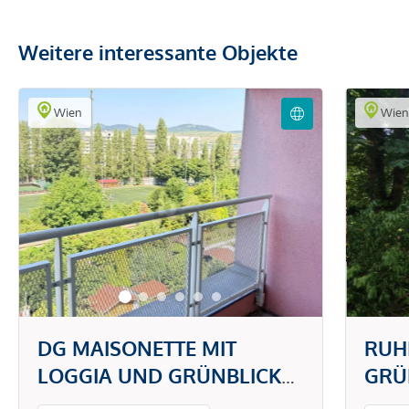
Weitere interessante Objekte
Wien
Wie
DG MAISONETTE MIT
RUH
LOGGIA UND GRÜNBLICK
GRÜ
IN DONAU NÄHE