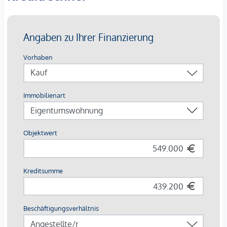
Flughaben, 1 Station mit der U-Bahn und schneller Umstieg
zum CAT (City Airport Train), ein absolutes Highlight.
Kaufpreise der Vorsorgewohnungen
von EUR 260.000, - bis EUR 1.395.000, - netto zzgl. 20%
USt.
3% Kundenprovision
Fertigstellung:
Das Projekt befindet sich in laufender
Sanierung der Allgemeinflächen, die bis Ende 2027
fertiggestellt werden. Vermietete Einheiten werden inklusive
bestehender Mietverhältnisse übernommen. Leerstehende
bzw. sanierungsbedürftige Tops ermöglichen individuelle
Entwicklung und zusätzliches Wertsteigerungspotenzial.
*Die angebotenen Vorsorgewohnungen können
ausschließlich zum Bruttokaufpreis für Eigennutzer erworben