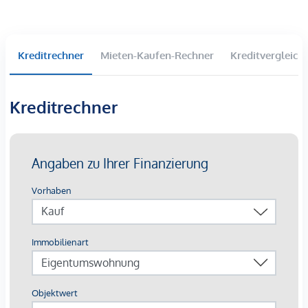
Diese Liegenschaft ist besonders attraktiv für ein
internationales Publikum als auch für Stadtliebhaber. Die
Kreditrechner
Mieten-Kaufen-Rechner
Kreditvergleich
hervorragende Infrastruktur rund um den Schwedenplatz,
vielfältige Gastronomie, Einkaufsmöglichkeiten sowie für
internationales Publikum ist die Anbindung an den
Kreditrechner
Flughaben, 1 Station mit der U-Bahn und schneller Umstieg
zum CAT (City Airport Train), ein absolutes Highlight.
Kaufpreise der Vorsorgewohnungen
von EUR 260.000, - bis EUR 1.395.000, - netto zzgl. 20%
USt.
3% Kundenprovision
Fertigstellung:
Das Projekt befindet sich in laufender
Sanierung der Allgemeinflächen, die bis Ende 2027