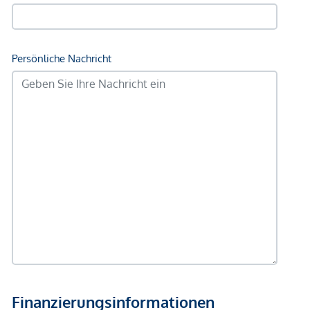
GmbH zustande. Das Objekt wird von einem externen
Immobilienunternehmen angeboten. Allfällige aus dem
Vertragsabschluss resultierende Rechte sind ausschließlich
gegenüber dem anbietenden Immobilienunternehmen
geltend zu machen. Wir weisen Sie darauf hin, dass die
gemachten Angaben und Informationen lediglich
unverbindliche Vorabinformationen sind und daher ohne
Gewähr erfolgen. Der Vermittler ist als Doppelmakler tätig.