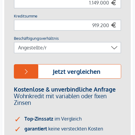
fertiggestellt werden. Vermietete Einheiten werden inklusive
bestehender Mietverhältnisse übernommen. Leerstehende
bzw. sanierungsbedürftige Tops ermöglichen individuelle
Entwicklung und zusätzliches Wertsteigerungspotenzial.
*Die angebotenen Vorsorgewohnungen können
ausschließlich zum Bruttokaufpreis für Eigennutzer erworben
werden. Ein Ankauf zu einem Vorsorgekaufpreis netto mit
gesondert ausgewiesener Umsatzsteuer ist bei diesem
Projekt nicht vorgesehen. Für weiterführende Informationen
oder eine persönliche Beratung stehen wir Ihnen
selbstverständlich gerne zur Verfügung.
Wir weisen darauf hin, dass zwischen dem Vermittler und
dem zu vermittelnden Dritten ein familiäres oder
wirtschaftliches Naheverhältnis besteht.
Der Vermittler ist als Doppelmakler tätig.