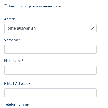
Sonstige
Geldautomat <250m
Bank <250m
Post <250m
Polizei <250m
Verkehr
Bus <250m
U-Bahn <250m
Straßenbahn <250m
Bahnhof <250m
Autobahnanschluss <3.250m
Angaben Entfernung Luftlinie / Quelle: OpenStreetMap
*Der Vertrag kommt nicht mit der INFINA Credit Broker