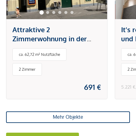
Attraktive 2
It's
Zimmerwohnung in der
und 
Brunnengasse
Tech
ca. 62,72 m² Nutzfläche
ca. 
Klim
& Sc
2 Zimmer
2 Zi
691 €
5.221 
Mehr Objekte