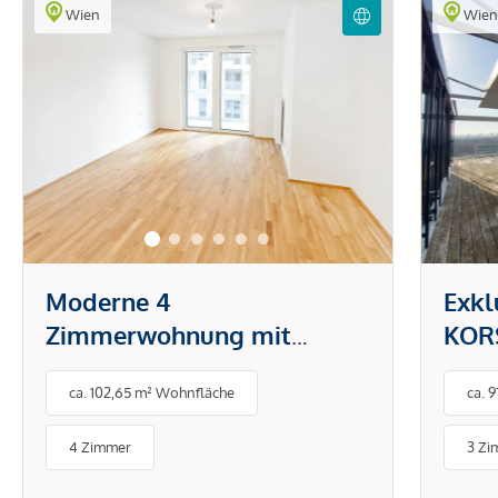
Wien
Wie
Moderne 4
Exkl
Zimmerwohnung mit
KORS
großzügiger Freifläche!
Herz
ca. 102,65 m² Wohnfläche
ca. 
4 Zimmer
3 Zi