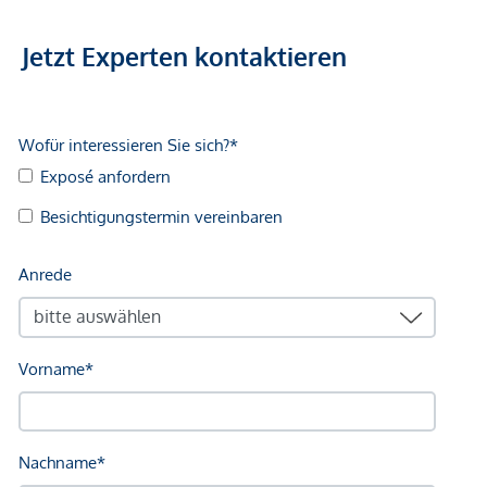
*Der Vertrag kommt nicht mit der INFINA Credit Broker
Jetzt Experten kontaktieren
GmbH zustande. Das Objekt wird von einem externen
Immobilienunternehmen angeboten. Allfällige aus dem
Vertragsabschluss resultierende Rechte sind ausschließlich
gegenüber dem anbietenden Immobilienunternehmen
geltend zu machen. Wir weisen Sie darauf hin, dass die
gemachten Angaben und Informationen lediglich
unverbindliche Vorabinformationen sind und daher ohne
Gewähr erfolgen. Der Vermittler ist als Doppelmakler tätig.