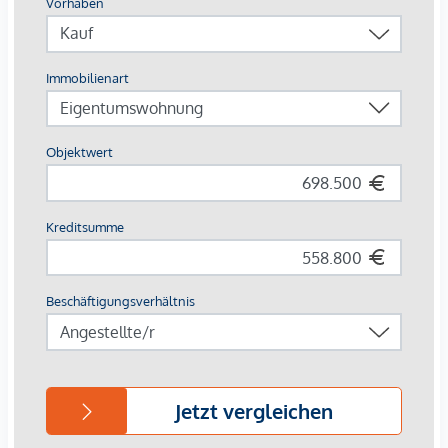
Der Vermittler ist als Doppelmakler tätig.
Infrastruktur / Entfernungen
Gesundheit
Arzt <250m
Apotheke <250m
Klinik <1.000m
Krankenhaus <1.250m
Kinder & Schulen
Schule <750m
Kindergarten <250m
Universität <2.000m
Höhere Schule <1.500m
Nahversorgung
Supermarkt <250m