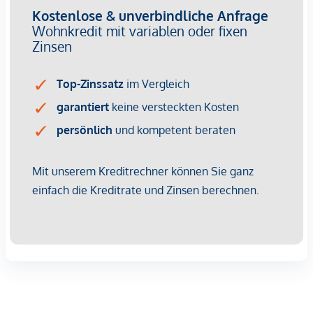
Bäckerei <250m
Einkaufszentrum <1.000m
Sonstige
Geldautomat <500m
Bank <500m
Post <750m
Polizei <250m
Verkehr
Bus <250m
U-Bahn <250m
Straßenbahn <250m
Bahnhof <250m
Autobahnanschluss <4.000m
Angaben Entfernung Luftlinie / Quelle: OpenStreetMap