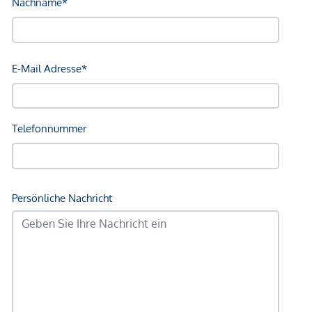
*Der Vertrag kommt nicht mit der INFINA Credit Broker
GmbH zustande. Das Objekt wird von einem externen
Immobilienunternehmen angeboten. Allfällige aus dem
Vertragsabschluss resultierende Rechte sind ausschließlich
gegenüber dem anbietenden Immobilienunternehmen
geltend zu machen. Wir weisen Sie darauf hin, dass die
gemachten Angaben und Informationen lediglich
unverbindliche Vorabinformationen sind und daher ohne
Gewähr erfolgen. Der Vermittler ist als Doppelmakler tätig.