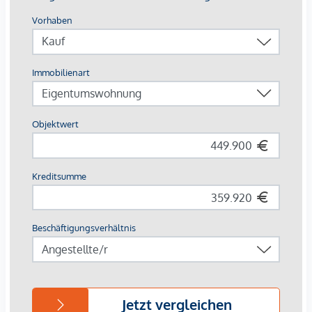
Wohnkomfort an heißen Tagen.
Die Böden sind mit edlen Echtholz-Dielen der renommierten
österreichischen Qualitätsmarke Scheucher oder einem
gleichwertigen Produkt ausgestattet. Die Terrassen in allen
Geschossen sind mit Feinsteinzeug-Fliesen im Format 60 x
60 cm vom italienischen Hersteller Casalgrande Padana
belegt. Die Edelstahl-Glasgeländer mit Sicherheitsglas
bieten nicht nur Sicherheit, sondern auch eine ansprechende
Optik. Ein Außenwasseranschluss auf der Terrasse oder
Loggia sorgt für zusätzlichen Komfort.
Jeder Wohnraum verfügt über eine Anschlussvorbereitung
für TV sowie eine Leerverrohrung mit Vorspannung für einen
Internetanschluss. Die Wohnungseingangstür der Klasse
WK3 bietet einen hohen Einbruchschutz. Innentüren vom
Markenhersteller mit Röhrenspaneinlagen gewährleisten
optimalen Schallschutz.