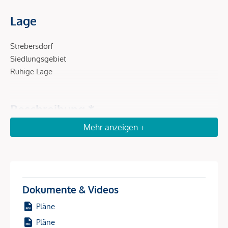
Lage
Strebersdorf
Siedlungsgebiet
Ruhige Lage
Beschreibung *
Mehr anzeigen +
Top 1.02 Kaufpreis: schlüsselfertig EUR 449.900,00
Anleger netto (+20USt ) EUR 413.908,00
In einer begehrten Lage des 21. Bezirks entstehen 20
Dokumente & Videos
exklusive, schlüsselfertige Eigentumswohnungen auf
Eigengrund. Das Projekt bietet 27 Garagenplätze und
Pläne
zeichnet sich durch eine hervorragende Anbindung sowie
Pläne
vielfältige Freizeitmöglichkeiten aus.