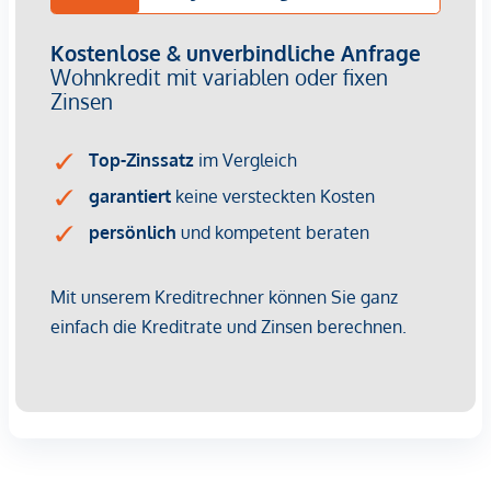
Die großflächigen Hebe-/Schiebetüren und die Holz-Alu-
Fenster und Balkontüren mit 3-fach Isolierverglasung
stammen vom österreichischen Markenhersteller
Hrachowina. Elektrische Raffstores mit Funkfernbedienung
ermöglichen eine bequeme Steuerung der Lichtverhältnisse.
In den Badezimmern kommt exklusive Sanitärausstattung
von Villeroy & Boch zum Einsatz, kombiniert mit
hochwertigen Armaturen der Marke Hansgrohe. Ein
komfortabler Handtuchheizkörper mit E-Patrone sorgt für
zusätzliche Behaglichkeit. Der großzügige Duschbereich ist
mit einer bodenebenen Dusche, einer Edelstahlrinne und
einer rahmenlosen Echtglasabtrennung ausgestattet. Die
mechanische Lüftung in den innenliegenden Bädern und
WCs gewährleistet stets eine frische Luftzirkulation.
Elegante Feinsteinzeug-Fliesen von Casalgrande Padana in
den Formaten 60 x 60 cm, gemäß Fliesenplan, verleihen