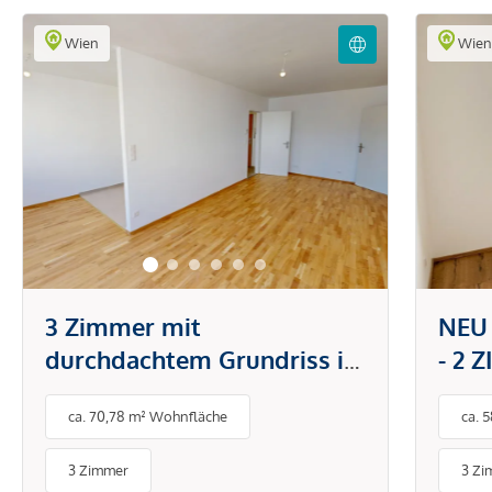
Wien
Wie
3 Zimmer mit
NEU
durchdachtem Grundriss in
- 2 
attraktiver Lage - stilvoll
ca. 70,78 m² Wohnfläche
ca. 
wohnen und sofort
bezugsfertig
3 Zimmer
3 Zi