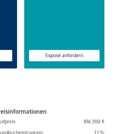
n
Exposé anfordern
reisinformationen
ufpreis
816.300 €
undbucheintragung:
1.1 %