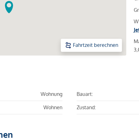
Gr
Wa
Je
Ma
Fahrtzeit berechnen
3,
Wohnung
Bauart:
Wohnen
Zustand:
hen