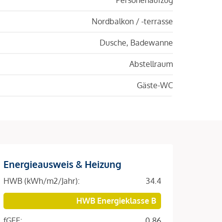
Nordbalkon / -terrasse
Dusche, Badewanne
Abstellraum
Gäste-WC
Energieausweis & Heizung
HWB (kWh/m2/Jahr):
34.4
HWB Energieklasse B
fGEE:
0.86