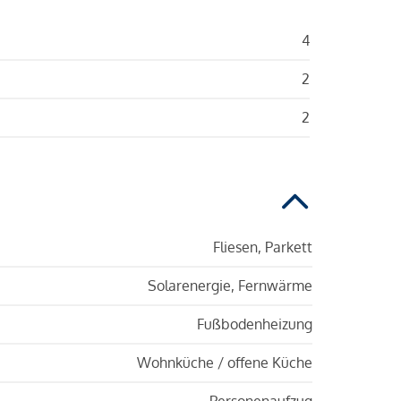
4
2
2
Fliesen, Parkett
Solarenergie, Fernwärme
Fußbodenheizung
Wohnküche / offene Küche
Personenaufzug