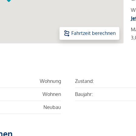
Wa
Je
Ma
Fahrtzeit berechnen
3,
Wohnung
Zustand:
Wohnen
Baujahr:
Neubau
hen