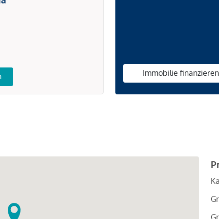
Immobilie finanziere
n
P
Ka
Gr
Gr