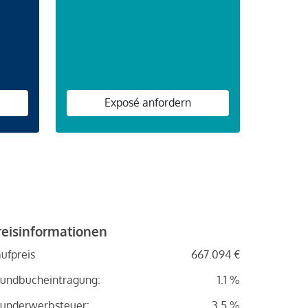
n
Exposé anfordern
reisinformationen
ufpreis
667.094 €
undbucheintragung:
1.1 %
underwerbsteuer:
3.5 %