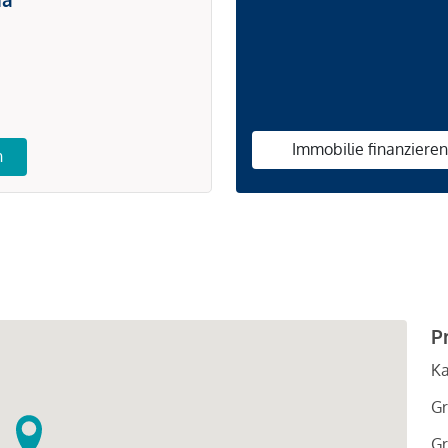
Immobilie finanziere
n
P
Ka
Gr
Gr