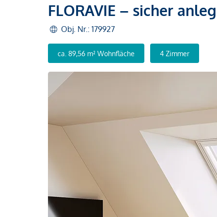
FLORAVIE – sicher anle
Obj. Nr.: 179927
ca. 89,56 m² Wohnfläche
4 Zimmer