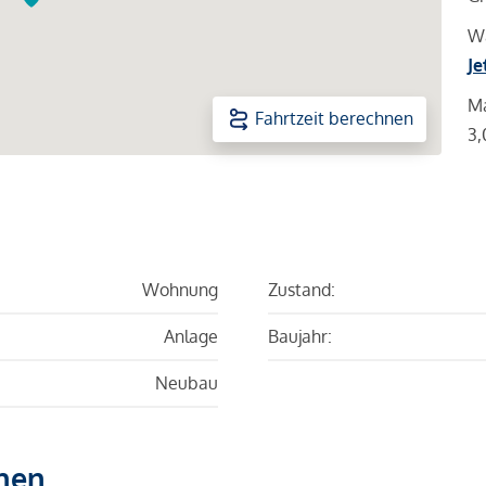
Wa
Je
Ma
Fahrtzeit berechnen
3,
Wohnung
Zustand:
Anlage
Baujahr:
Neubau
hen