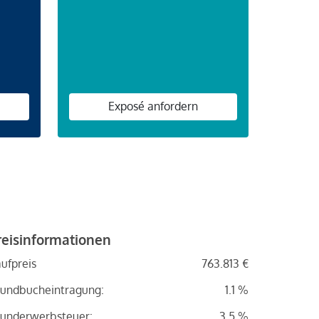
n
Exposé anfordern
reisinformationen
ufpreis
763.813 €
undbucheintragung:
1.1 %
underwerbsteuer:
3.5 %