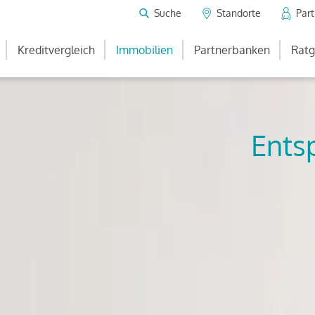
Suche
Standorte
Par
Kreditvergleich
Immobilien
Partnerbanken
Ratg