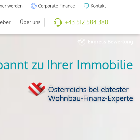
tner werden
Corporate Finance
Kontakt
+43 512 584 380
eber
Über uns
Express
Bewertung
So viel ist Ihre
Immobilie wert
Österreichs beliebtester
Wohnbau-Finanz-Experte